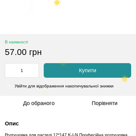
В наявності
57.00 грн
Купити
Увійти
для відображення накопичувальної знижки
%
До обраного
Порівняти
Опис
Розтушовка для пастелі 12*147 K-I-N Професійна розтушовка