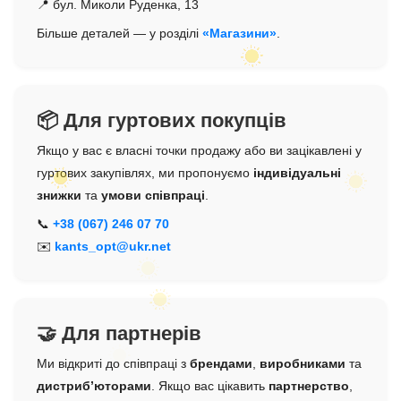
📍 бул. Миколи Руденка, 13
Більше деталей — у розділі
«Магазини»
.
📦 Для гуртових покупців
Якщо у вас є власні точки продажу або ви зацікавлені у
гуртових закупівлях, ми пропонуємо
індивідуальні
знижки
та
умови співпраці
.
📞
+38 (067) 246 07 70
✉️
kants_opt@ukr.net
🤝 Для партнерів
Ми відкриті до співпраці з
брендами
,
виробниками
та
дистриб’юторами
. Якщо вас цікавить
партнерство
,