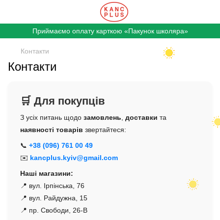
Приймаємо оплату карткою «Пакунок школяра»
Контакти
Контакти
🛒 Для покупців
З усіх питань щодо
замовлень
,
доставки
та
наявності товарів
звертайтеся:
📞
+38 (096) 761 00 49
✉️
kancplus.kyiv@gmail.com
Наші магазини:
📍 вул. Ірпінська, 76
📍 вул. Райдужна, 15
📍 пр. Свободи, 26-В