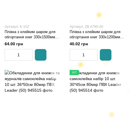
Артикул: K-102
Артикул: ZB.4790-00
Плівка з клейким шаром для
Плівка з клейким шаром для
обгортання книг 330х1500мм
обгортання книг 330х1200мм
папер. Kite
прозора KIDS Line Zibi
64.00 грн
40.02 грн
ХІТ