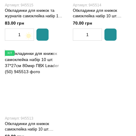
Артикул: 945515
Артикул: 945514
Обкладинки для книжок та
Обкладинки для книжок
журналів самоклейка набір 10
самоклейка набір 10 шт.
шт. 36*50см 80мкр ПВХ Leader
30*45см 80мкр ПВХ Leader (50)
83.00 грн
70.00 грн
(50)
ХІТ
Артикул: 945513
Обкладинки для книжок
самоклейка набір 10 шт.
37*27см 80мкр ПВХ Leader (50)