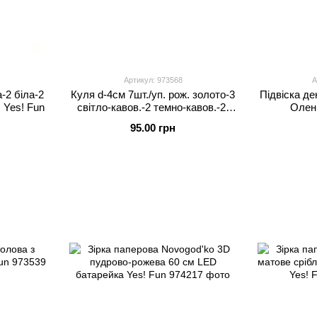
Артикул: 973568
А
а-2 біла-2
Куля d-4см 7шт./уп. рож. золото-3
Підвіска д
 Yes! Fun
світло-кавов.-2 темно-кавов.-2;
Олень
перл. Yes! Fun
95.00 грн