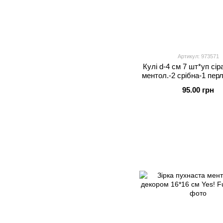
Артикул: 973571
Кулі d-4 см 7 шт*уп сір
ментол.-2 срібна-1 перл
95.00 грн