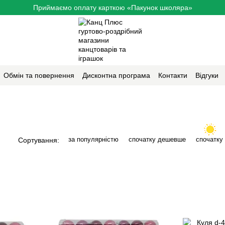
Приймаємо оплату карткою «Пакунок школяра»
Обмін та повернення
Дисконтна програма
Контакти
Відгуки
за популярністю
спочатку дешевше
спочатку
Сортування: