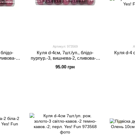
Артикул: 973569
А
 блідо-
Куля d-4см, 7шт./уп., блідо-
Куля d-4 c
ливова-2;
пурпур.-3, вишнева-2, сливова-2;
перл. Yes! Fun
95.00 грн