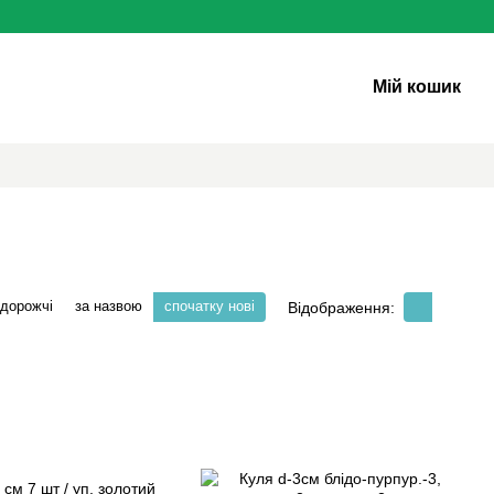
Мій кошик
 дорожчі
за назвою
спочатку нові
Відображення: