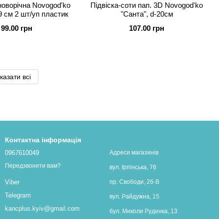
новорічна Novogod'ko
Підвіска-соти пап. 3D Novogod'ko
9 см 2 шт/уп пластик
"Санта", d-20см
99.00 грн
107.00 грн
казати всі
Контактна інформація
0967610049
Адреси магазинів
Передзвонити вам?
вул. Ірпінська, 76
пр. Свободи, 26-В
Viber
Telegram
вул. Райдужна, 15
kancplus.kyiv@gmail.com
бул. Миколи Руденка, 13