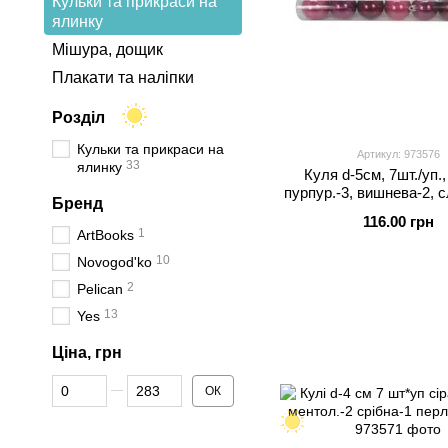
Кульки та прикраси на
ялинку
Мішура, дощик
Плакати та наліпки
Розділ
Кульки та прикраси на
Артикул: 973576
33
ялинку
Куля d-5см, 7шт./уп.,
пурпур.-3, вишнева-2, с
Бренд
перл. Yes! Fun
116.00 грн
1
ArtBooks
10
Novogod'ko
2
Pelican
13
Yes
Ціна, грн
Від Ціна, грн
До Ціна, грн
ОК