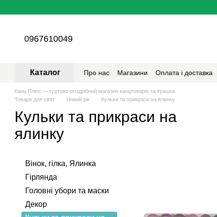
Перейти до основного контенту
0967610049
Каталог
Про нас
Магазини
Оплата і доставка
Канц Плюс — гуртово-роздрібний магазин канцтоварів та іграшок
Товари для свят
Новий рік
Кульки та прикраси на ялинку
Кульки та прикраси на
ялинку
Вінок, гілка, Ялинка
Гірлянда
Головні убори та маски
Декор