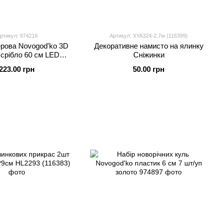
ртикул: 974216
Артикул: XYA324-2.7м (116399)
ерова Novogod'ko 3D
Декоративне намисто на ялинку
 срібло 60 см LED
Сніжинки
рейка Yes! Fun
223.00 грн
50.00 грн