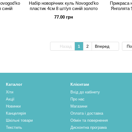
Novogod'ko
Набір новорічних куль Novogod'ko
Прикраса 
 синій
пластик 4см 8 шт/уп синій золото
Янголята 
77.00 грн
Назад
1
2
Вперед
По
Каталог
Клієнтам
Хіти
Вхід до кабінету
Акції
Про нас
Новинки
Магазини
Канцелярія
Оплата і доставка
Шкільні товари
Обмін та повернення
Текстиль
Дисконтна програма