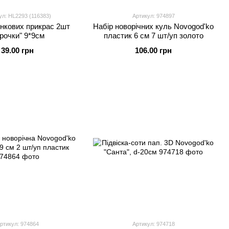
ул: HL2293 (116383)
Артикул: 974897
нкових прикрас 2шт
Набір новорічних куль Novogod'ko
ірочки" 9*9см
пластик 6 cм 7 шт/уп золото
39.00 грн
106.00 грн
ртикул: 974864
Артикул: 974718