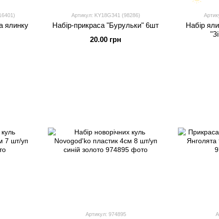
16401)
Артикул: KY18G341 (98286)
Артик
а ялинку
Набір-прикраса "Бурульки" 6шт
Набір яли
"З
20.00 грн
Артикул: 974895
А