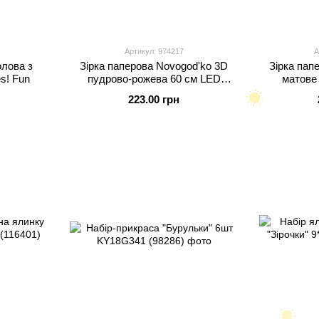
Артикул: 974217
А
олова з
Зірка паперова Novogod'ko 3D
Зірка пап
s! Fun
пудрово-рожева 60 см LED
матове
батарейка Yes! Fun
бата
223.00 грн