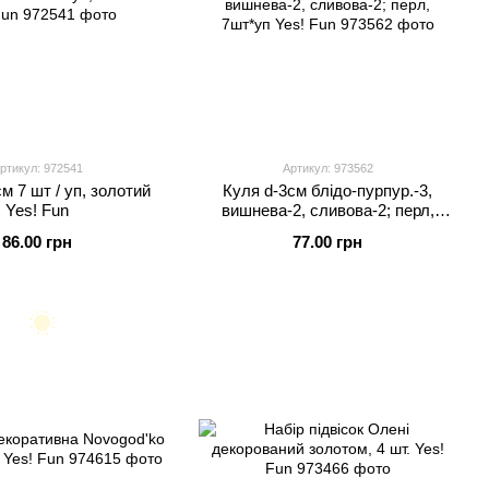
ртикул: 972541
Артикул: 973562
м 7 шт / уп, золотий
Куля d-3см блідо-пурпур.-3,
Yes! Fun
вишнева-2, сливова-2; перл,
7шт*уп Yes! Fun
86.00 грн
77.00 грн