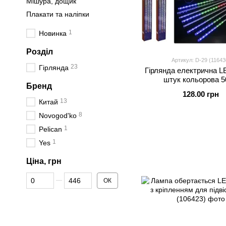
Мішура, дощик
Плакати та наліпки
1
Новинка
Розділ
Артикул: D-29 (11643
23
Гірлянда
Гірлянда електрична L
штук кольорова 
Бренд
128.00 грн
13
Китай
8
Novogod'ko
1
Pelican
1
Yes
Ціна, грн
Від Ціна, грн
До Ціна, грн
ОК