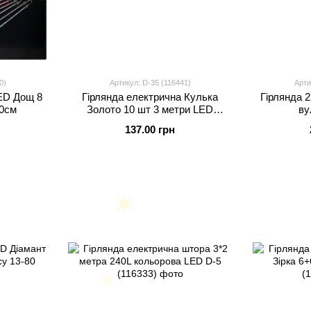
0)
Артикул: D-35 (116441)
Арти
ED Дощ 8
Гірлянда електрична Кулька
Гірлянда 
50см
Золото 10 шт 3 метри LED
ву
кольорова
137.00 грн