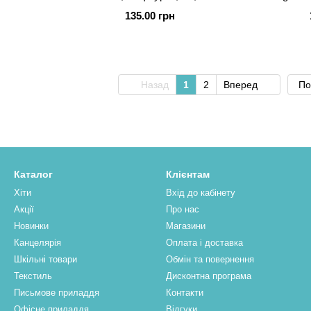
135.00 грн
Назад
1
2
Вперед
По
Каталог
Клієнтам
Хіти
Вхід до кабінету
Акції
Про нас
Новинки
Магазини
Канцелярія
Оплата і доставка
Шкільні товари
Обмін та повернення
Текстиль
Дисконтна програма
Письмове приладдя
Контакти
Офісне приладдя
Відгуки