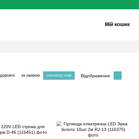
Мій кошик
 дорожчі
за назвою
спочатку нові
Відображення: