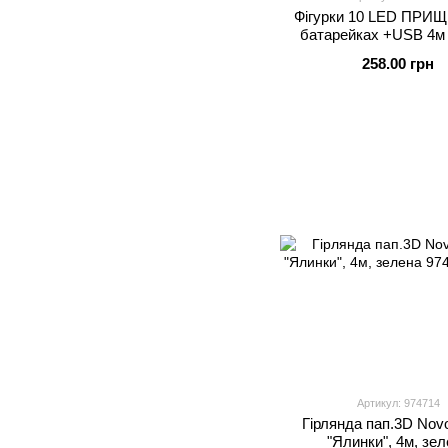
Фігурки 10 LED ПРИЩ
батарейках +USB 4м
білий (40)
258.00 грн
Артикул: 974714
Гірлянда пап.3D Nov
"Ялинки", 4м, зе