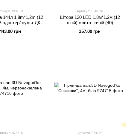
ртикул: 1931-01
Артикул: 1518-26
 144л 1,8m*1,2m (12
Штора 120 LED 1.8м*1.2м (12
B адаптер/ пульт ДК
ліній) жовто- синій (40)
мульті (50)
443.00 грн
357.00 грн
ртикул: 974716
Артикул: 974715