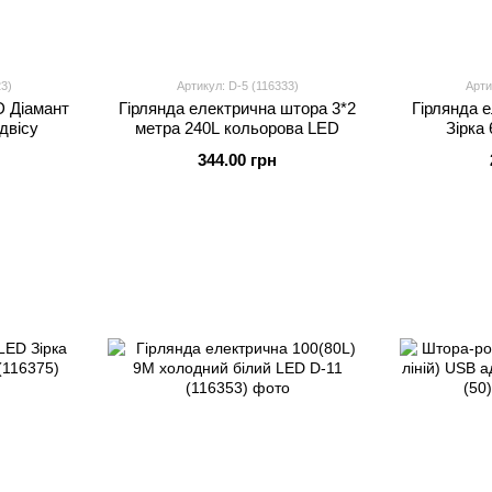
23)
Артикул: D-5 (116333)
Арти
D Діамант
Гірлянда електрична штора 3*2
Гірлянда 
двісу
метра 240L кольорова LED
Зірка
344.00 грн