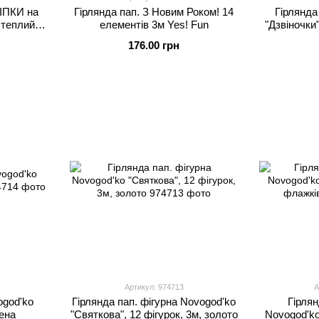
ІПКИ на
Гірлянда пап. З Новим Роком! 14
Гірлянда
 теплий
елементів 3м Yes! Fun
"Дзвіночки
176.00 грн
Артикул: 974713
А
ogod'ko
Гірлянда пап. фігурна Novogod'ko
Гірлян
лена
"Святкова", 12 фігурок, 3м, золото
Novogod'ko