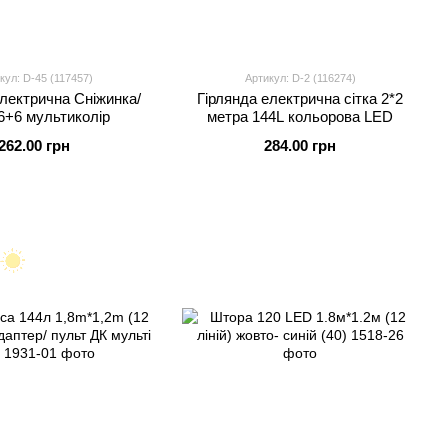
кул: D-45 (117457)
Артикул: D-2 (116274)
електрична Сніжинка/
Гірлянда електрична сітка 2*2
 6+6 мультиколір
метра 144L кольорова LED
262.00 грн
284.00 грн