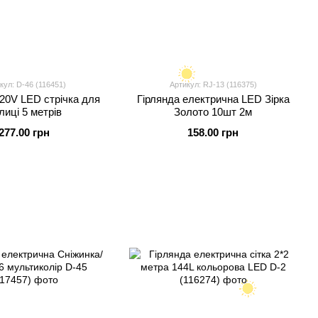
кул: D-46 (116451)
Артикул: RJ-13 (116375)
220V LED стрічка для
Гірлянда електрична LED Зірка
лиці 5 метрів
Золото 10шт 2м
277.00 грн
158.00 грн