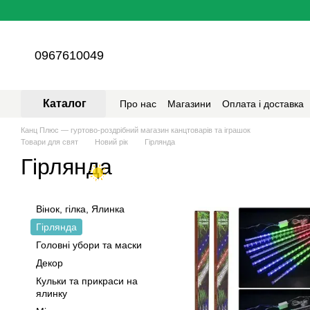
Перейти до основного контенту
0967610049
Каталог
Про нас
Магазини
Оплата і доставка
Канц Плюс — гуртово-роздрібний магазин канцтоварів та іграшок
Товари для свят
Новий рік
Гірлянда
Гірлянда
Вінок, гілка, Ялинка
Гірлянда
Головні убори та маски
Декор
Кульки та прикраси на
ялинку