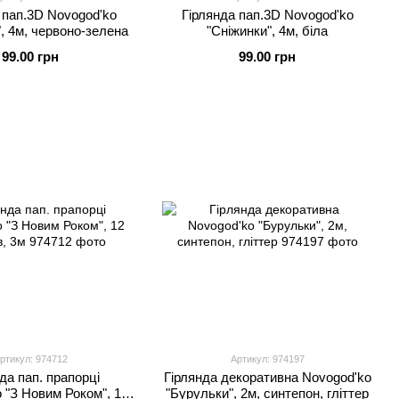
 пап.3D Novogod'ko
Гірлянда пап.3D Novogod'ko
", 4м, червоно-зелена
"Сніжинки", 4м, біла
99.00 грн
99.00 грн
ртикул: 974712
Артикул: 974197
да пап. прапорці
Гірлянда декоративна Novogod'ko
 "З Новим Роком", 12
"Бурульки", 2м, синтепон, гліттер