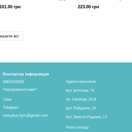
флажків, 3м
101.00 грн
223.00 грн
казати всі
Контактна інформація
0967610049
Адреси магазинів
Передзвонити вам?
вул. Ірпінська, 76
пр. Свободи, 26-В
Viber
Telegram
вул. Райдужна, 15
kancplus.kyiv@gmail.com
бул. Миколи Руденка, 13
Мапа проїзду