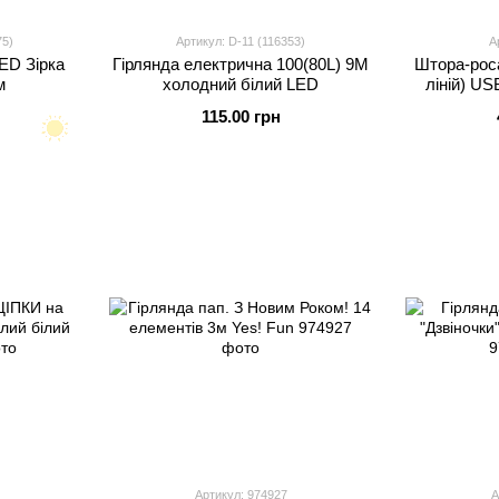
75)
Артикул: D-11 (116353)
А
ED Зірка
Гірлянда електрична 100(80L) 9M
Штора-роса
м
холодний білий LED
ліній) US
115.00 грн
Артикул: 974927
А