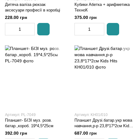
Дитяча валіза рюкзак
Кубики Абетка + арифметика
аксесуари професії в коробці
ТехноК
228.00 грн
375.00 грн
Артикул: PL-7049
Артикул: KH01/010
Планшет- БІЗІ муз. розв.
Планшет Друзі.батар.укр мова
батар.,короб. 19*4,5*25см
навчання,р-р 23,8*17*2см Kids
Hits
392.00 грн
687.00 грн