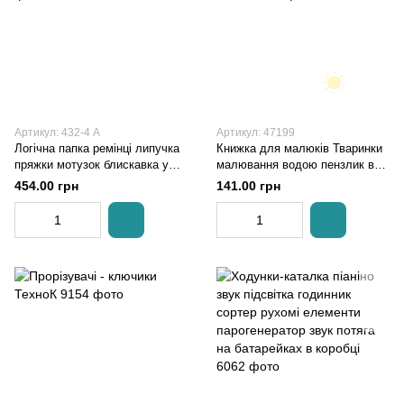
Артикул: 432-4 A
Артикул: 47199
Логічна папка ремінці липучка
Книжка для малюків Тваринки
пряжки мотузок блискавка у
малювання водою пензлик в
коробці
пакеті 4FUN Game Club
454.00 грн
141.00 грн