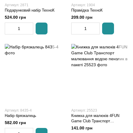
Артикул: 2871
Артикул: 1904
Подарунковий набір ТехноК
Пірамідка ТехноК
524.00 грн
209.00 грн
Артикул: 8435-4
Артикул: 25523
Набір брязкалець
Книжка для малюків 4FUN
Game Club Транспорт
582.00 грн
малювання водою пензлик в
141.00 грн
пакеті