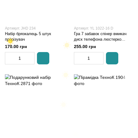
Артикул: JHD 234
Артикул: YL 1022-16 D
Набір брязкалець 5 штук
Гра 7 забавок спінер вмикач
прорізувач
диск телефона люстерко
годинник
170.00 грн
255.00 грн