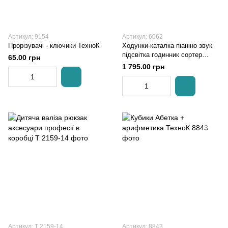
Артикул: 9154
Артикул: 6062
Прорізувачі - ключики ТехноК
Ходунки-каталка піаніно звук
підсвітка годинник сортер
65.00 грн
рухомі елементи
1 795.00 грн
парогенератор звук потяга на
батарейках в коробці
Артикул: T 2159-14
Артикул: 8843