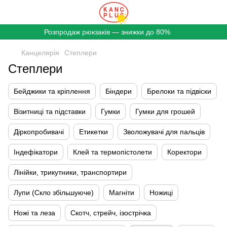
Розпродаж рюкзаків — знижки до 80%
Канцелярія
Степлери
Степлери
Бейджики та кріплення
Біндери
Брелоки та підвіски
Візитниці та підставки
Гумки
Гумки для грошей
Діркопробивачі
Етикетки
Зволожувачі для пальців
Індефікатори
Клей та термопістолети
Коректори
Лінійки, трикутники, транспортири
Лупи (Скло збільшуюче)
Магніти
Ножиці
Ножі та леза
Скотч, стрейч, ізострічка