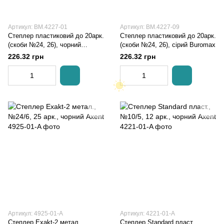
Артикул: BM.4227-01
Артикул: BM.4227-09
Степлер пластиковий до 20арк.
Степлер пластиковий до 20арк.
(скоби №24, 26), чорний
(скоби №24, 26), сірий Buromax
Buromax
226.32 грн
226.32 грн
Артикул: 4925-01-A
Артикул: 4221-01-A
Степлер Exakt-2 метал.,
Степлер Standard пласт.,