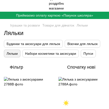
Приймаємо оплату карткою «Пакунок школяра»
Іграшки та розваги
Товари для дівчаток
Ляльки
Ляльки
Будинки та аксесуари для ляльок
Візочки для ляльок
Ляльки
Набори косметики та аксесуари
Пупси
Фільтр
Спочатку нові