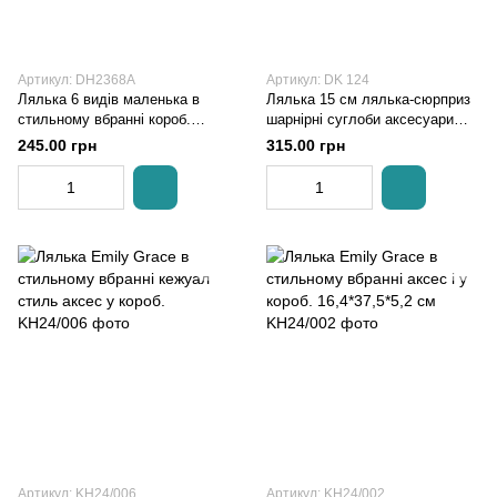
Артикул: DH2368A
Артикул: DK 124
Лялька 6 видів маленька в
Лялька 15 см лялька-сюрприз
стильному вбранні короб.
шарнірні суглоби аксесуари
19*6,5*9,3 см
взуття наліпки в коробці
245.00 грн
315.00 грн
Артикул: KH24/006
Артикул: KH24/002