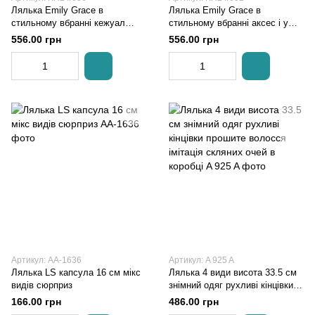
Лялька Emily Grace в
Лялька Emily Grace в
стильному вбранні кежуал
стильному вбранні аксес і у
стиль аксес у короб.
короб. 16,4*37,5*5,2 см
556.00 грн
556.00 грн
Артикул: AA-1636
Артикул: A 925 A
Лялька LS капсула 16 см мікс
Лялька 4 види висота 33.5 см
видів сюрприз
знімний одяг рухливі кінцівки
прошите волосся імітація
166.00 грн
486.00 грн
скляних очей в коробці