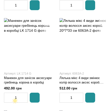
Артикул: LK 1714 G
Артикул: 6063A-2
Манекен для зачісок аксесуари
Лялька мікс 4 види змінює
гребінець корона в коробці
колір волосся аксес короб.
20*7*33 см
492.00 грн
512.00 грн