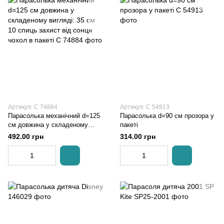
Артикул: C 74884
Артикул: C 54913
Парасолька механічний d=125
Парасолька d=90 см прозора у
см довжина у складеному
пакеті
вигляді: 35 см 10 спиць захист
492.00 грн
314.00 грн
від сонця чохол в пакеті