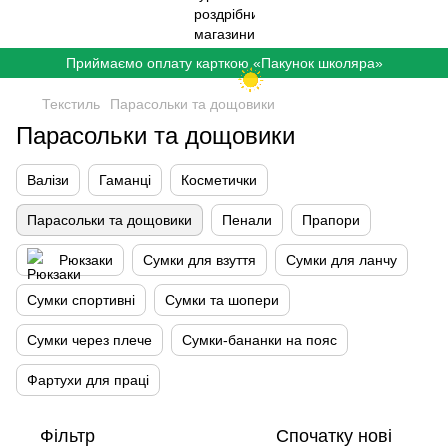
Приймаємо оплату карткою «Пакунок школяра»
Текстиль
Парасольки та дощовики
Парасольки та дощовики
Валізи
Гаманці
Косметички
Парасольки та дощовики
Пенали
Прапори
Рюкзаки
Сумки для взуття
Сумки для ланчу
Сумки спортивні
Сумки та шопери
Сумки через плече
Сумки-бананки на пояс
Фартухи для праці
Фільтр
Спочатку нові