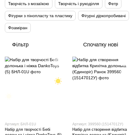
Творчість з мозаїкою
Творчість і рукоділля
Фетр
Фігурки з пінопласту та пластику
Фігурні діркопробивачі
Фоаміран
Фільтр
Спочатку нові
Артикул: БНЛ-01U
Артикул: 399560 (15147012У)
Набір для творчості Бебі
Набір для створення відбитка
долонька і ніжка DankoToys (5)
Крихітна долонька (Єдиноріг)