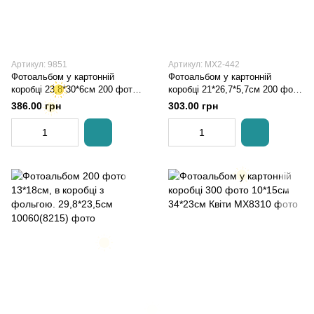
Артикул: 9851
Артикул: MX2-442
Фотоальбом у картонній
Фотоальбом у картонній
коробці 23,8*30*6см 200 фото
коробці 21*26,7*5,7см 200 фото
13*18см Париж
10*15см Абстракція фарбами
386.00 грн
303.00 грн