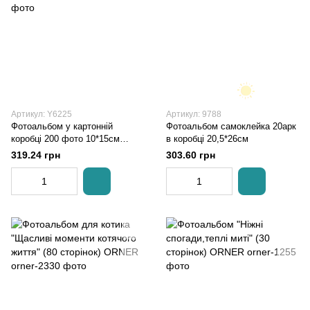
Артикул: Y6225
Артикул: 9788
Фотоальбом у картонній
Фотоальбом самоклейка 20арк
коробці 200 фото 10*15см
в коробці 20,5*26см
26,5*21*5,5см Листя
319.24 грн
303.60 грн