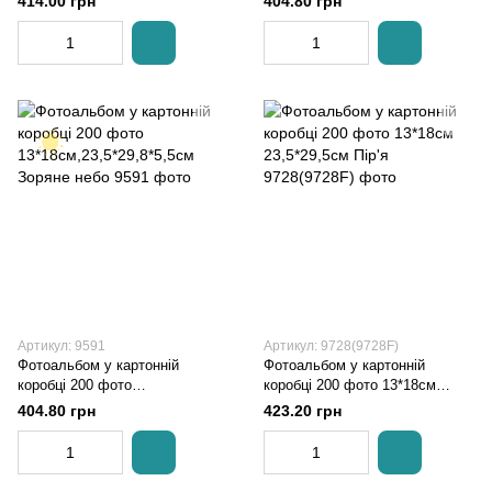
414.00 грн
404.80 грн
Європа
Артикул: 9591
Артикул: 9728(9728F)
Фотоальбом у картонній
Фотоальбом у картонній
коробці 200 фото
коробці 200 фото 13*18см
13*18см,23,5*29,8*5,5см
23,5*29,5см Пір'я
404.80 грн
423.20 грн
Зоряне небо