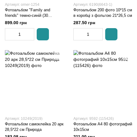
Артикул: orner-1254
Артикул: 6190(6643-1)
Фотоальбом "Family and
Фотоальбом 200 фото 10*15 см
friends" темно-синій (30
в коробці з фольгою 21*26,5 см
сторінок) ORNER
899.00 грн
287.50 грн
Артикул: 10249(2019)
Артикул: 9592 (115426)
Фотоальбом самоклейка 20 арк
Фотоальбом А4 80 фотографий
28,5*22 см Природа
10х15см
183.08 грн
211.00 грн