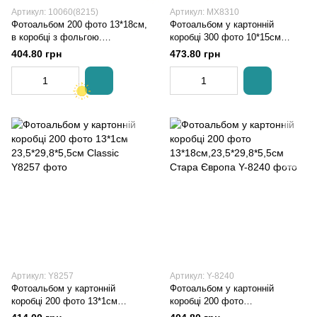
Артикул: 10060(8215)
Артикул: MX8310
Фотоальбом 200 фото 13*18см,
Фотоальбом у картонній
в коробці з фольгою.
коробці 300 фото 10*15см
29,8*23,5см
34*23см Квіти
404.80 грн
473.80 грн
Артикул: Y8257
Артикул: Y-8240
Фотоальбом у картонній
Фотоальбом у картонній
коробці 200 фото 13*1см
коробці 200 фото
23,5*29,8*5,5см Classic
13*18см,23,5*29,8*5,5см Стара