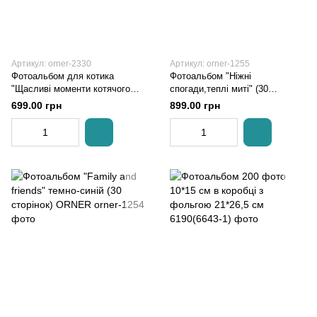
Артикул: orner-2330
Артикул: orner-1255
Фотоальбом для котика
Фотоальбом "Ніжні
"Щасливі моменти котячого
спогади,теплі миті" (30
життя" (80 сторінок) ORNER
сторінок) ORNER
699.00 грн
899.00 грн