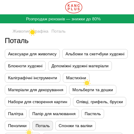
Розпродаж рюкзаків — знижки до 80%
Живопис і графіка
Поталь
Поталь
Аксесуари для живопису
Альбоми та скетчбуки художні
Блокноти художні
Допоміжні художні матеріали
Каліграфічні інструменти
Мастихіни
Матеріали для декорування
Мольберти та дошки
Набори для створення картин
Олівці, грифель, бруски
Палітра
Папір для малювання
Пастель
Пензлики
Поталь
Спонжи та валіки