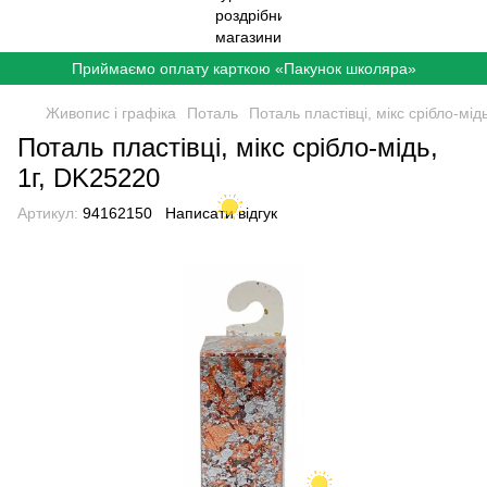
Приймаємо оплату карткою «Пакунок школяра»
Живопис і графіка
Поталь
Поталь пластівці, мікс срібло-мід
Поталь пластівці, мікс срібло-мідь,
1г, DK25220
Артикул:
94162150
Написати відгук