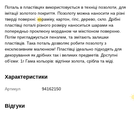
Поталь в пластівцях використовується в техніці позолоти, для
імітації золотого покриття. Позолоту можна наносити на різні
тверді поверхні: кераміку, картон, гіпс, дерево, скло. Дрібні
пластівці поталі різного розміру наноситься шарами на
попередньо проклеєну морданом чи мікстіоном поверхню.
Потім пригладжується пензлем, та змітають залишки
пластівців. Така поталь дозволяє робити позолоту з
ексклюзивним малюнком! Пластівці ідеально підходять для
декорування як дрібних так і великих предметів. Доступні
об’єми: 1г Гама кольорів: відтінки золота, срібла та міді.
Характеристики
Артикул
94162150
Відгуки