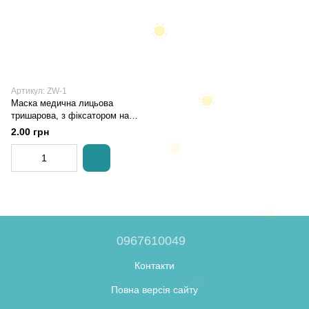
Артикул: ZW-1
Маска медична лицьова
тришарова, з фіксатором на
гумках (50)
2.00 грн
0967610049
Контакти
Повна версія сайту