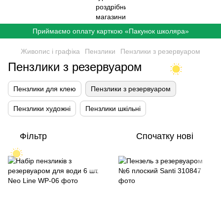
Приймаємо оплату карткою «Пакунок школяра»
Живопис і графіка
Пензлики
Пензлики з резервуаром
Пензлики з резервуаром
Пензлики для клею
Пензлики з резервуаром
Пензлики художні
Пензлики шкільні
Фільтр
Спочатку нові