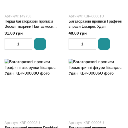
Артикул: 149758
Артикул: KBP-00001U
Перші багаторазові прописи
Багаторазові прописи Графічні
Веселі тварини Навчаємося
вправи Експрес Удачі
писати правильно Кристал Бук
31.00 грн
40.00 грн
Артикул: KBP-00008U
Артикул: KBP-00006U
Багаторазові прописи Графічні
Багаторазові прописи