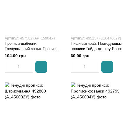
Артикул: 457582 (АРТ15904У)
Артикул: 495257 (G1647002У)
Прописи-шаблони:
Пиши-витирай: Пригодницькі
Тренувальний зошит Прописи 1
прописи Гайда до лісу Ранок
клас 2 частина
104.00 грн
60.00 грн