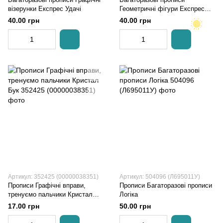
візерунки Експрес Удачі
Геометричні фігури Експрес
Удачі
40.00 грн
40.00 грн
Артикул: 352425 (00000038351)
Артикул: 504096 (Л695011У)
Прописи Графічні вправи,
Прописи Багаторазові прописи
тренуємо пальчики Кристал
Логіка
Бук
17.00 грн
50.00 грн