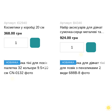
Артикул: IG2940
Артикул: B4346
Косметики у коробці 20 см
Набір аксесуарів для дівчат
сумочка-серце металеві та
368.00 грн
пластикові намистини браслет
924.00 грн
НОВИНКА
НОВИНКА