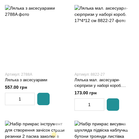
Артикул: 2788A
Артикул: 8822-27
Лялька з аксесуарами
Лялька мал. аксесуари-
сюрпризи у наборі короб.
557.00 грн
17*4*12 см
173.00 грн