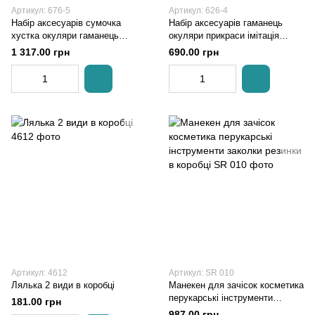
Артикул: 676-5
Артикул: 626-4
Набір аксесуарів сумочка
Набір аксесуарів гаманець
хустка окуляри гаманець
окуляри прикраси імітація
прикраси імітація косметики
косметики муляжі карток
1 317.00 грн
690.00 грн
обруч в коробці
резинка в коробці
Артикул: 4612
Артикул: SR 010
Лялька 2 види в коробці
Манекен для зачісок косметика
перукарські інструменти
181.00 грн
заколки резинки в коробці
987.00 грн