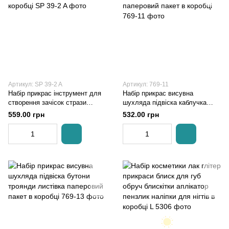
Артикул: SP 39-2 A
Артикул: 769-11
Набір прикрас інструмент для
Набір прикрас висувна
створення зачісок стрази
шухляда підвіска каблучка
резинки 2 пасма заколки в
бутони троянди листівка
559.00 грн
532.00 грн
коробці
паперовий пакет в коробці