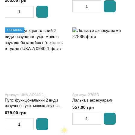
203.00 грн
НОВИНКА
Артикул: UKA-A 0940-1
Артикул: 2788B
Пупс функціональний 2 види
Лялька з аксесуарами
озвучення укр. мовою звук від
557.00 грн
батарейок п`є ходить в туалет
679.00 грн