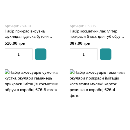
Артикул: 769-13
Артикул: L 5306
Набір прикрас висувна
Набір косметики лак глітер
шухляда підвіска бутони
прикраси блиск для губ обруч
троянди листівка паперовий
блискітки аплікатор пензлик
510.00 грн
367.00 грн
пакет в коробці
наліпки для нігтів в коробці