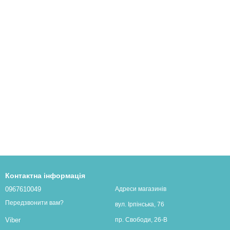
Контактна інформація
0967610049
Адреси магазинів
Передзвонити вам?
вул. Ірпінська, 76
пр. Свободи, 26-В
Viber