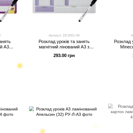
9
Артикул: ZB.0001-99
А
занять
Розклад уроків та занять
Розклад 
ий А3
магнітний лінований А3 з
Minec
для магн.
маркером для магн. дошок Zibi
лам
293.00 грн