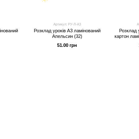
Артикул: РУ-Л-А3
А
інований
Розклад уроків А3 ламінований
Розклад 
Апельсин (32)
картон лам
51.00 грн