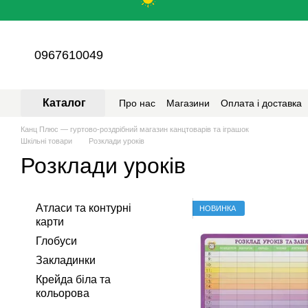
Перейти до основного контенту
0967610049
Каталог
Про нас
Магазини
Оплата і доставка
Канц Плюс — гуртово-роздрібний магазин канцтоварів та іграшок
Шкільні товари
Розклади уроків
Розклади уроків
Атласи та контурні
НОВИНКА
карти
Глобуси
Закладинки
Крейда біла та
кольорова