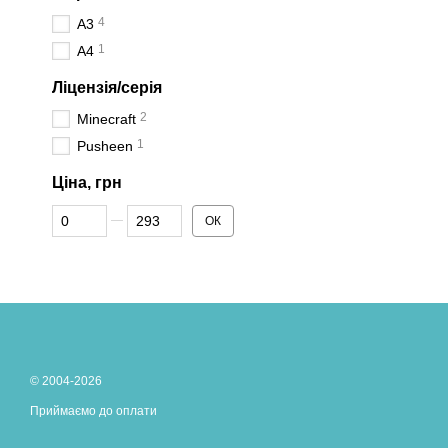
4
A3
1
A4
Ліцензія/серія
2
Minecraft
1
Pusheen
Ціна, грн
Від Ціна, грн
До Ціна, грн
ОК
© 2004-2026
Приймаємо до оплати