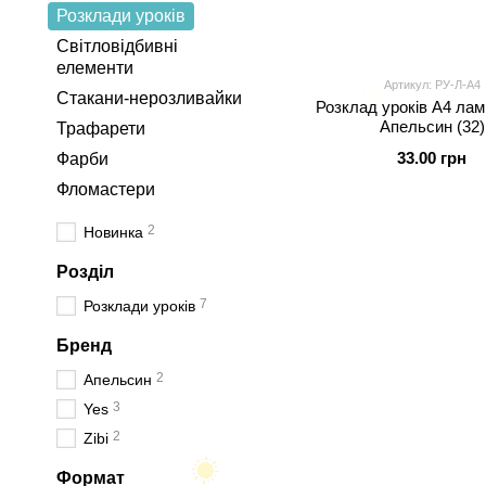
Розклади уроків
Світловідбивні
елементи
Артикул: РУ-Л-А4
Стакани-нерозливайки
Розклад уроків А4 лам
Апельсин (32)
Трафарети
33.00 грн
Фарби
Фломастери
2
Новинка
Розділ
7
Розклади уроків
Бренд
2
Апельсин
3
Yes
2
Zibi
Формат