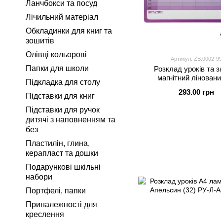
Ланчбокси та посуд
Лічильний матеріал
Обкладинки для книг та
зошитів
Олівці кольорові
Артикул: ZB.0002-9
Папки для школи
Розклад уроків та 
магнітний лінован
Підкладка для столу
кольоровий з маркером 
293.00 грн
дошок Zibi
Підставки для книг
Підставки для ручок
дитячі з наповненням та
без
Пластилін, глина,
керапласт та дошки
Подарункові шкільні
набори
Портфелі, папки
Приналежності для
креслення