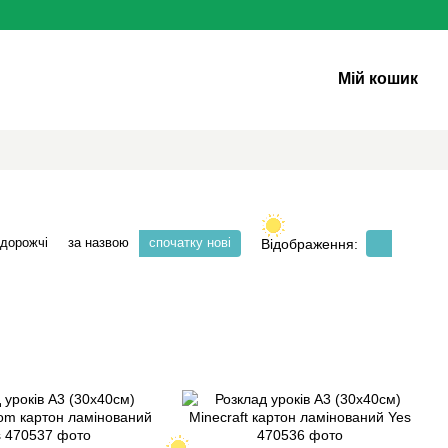
Мій кошик
 дорожчі
за назвою
спочатку нові
Відображення: