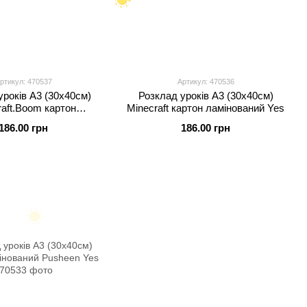
ртикул: 470537
Артикул: 470536
уроків А3 (30х40см)
Розклад уроків А3 (30х40см)
raft.Boom картон
Minecraft картон ламінований Yes
інований Yes
186.00 грн
186.00 грн