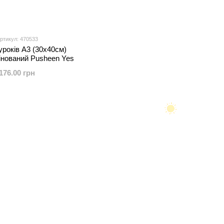
ртикул: 470533
уроків А3 (30х40см)
інований Pusheen Yes
176.00 грн