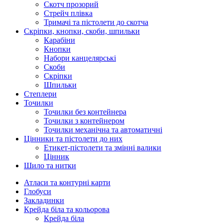
Скотч прозорий
Стрейч плівка
Тримачі та пістолети до скотча
Скріпки, кнопки, скоби, шпильки
Карабіни
Кнопки
Набори канцелярські
Скоби
Скріпки
Шпильки
Степлери
Точилки
Точилки без контейнера
Точилки з контейнером
Точилки механічна та автоматичні
Цінники та пістолети до них
Етикет-пістолети та змінні валики
Цінник
Шило та нитки
Атласи та контурні карти
Глобуси
Закладинки
Крейда біла та кольорова
Крейда біла