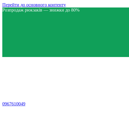
Перейти до основного контенту
Розпродаж рюкзаків — знижки до 80%
0967610049