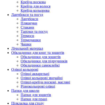
Крейда воскова
Крейда для волося
Крейда кольорова
Ланчбокси та посуд
Ланчбокси
Пляшечки
Стакани
Тарілки та посуд
Термоси
Термочашки
Чашки
Лічильний матеріал
Обкладинки для книг та зошитів
Обкладинки для зошитів
Обкладинки для підручників
Обкладинки самоклейкі
Олівці кольорові
Олівці акварельні
Олівці кольорові звичайні
Олівці-крейда воскові, масляні
Різнокольорові олівці
Папки для школи
Папки для зошитів
Папки для праці
Підкладка для столу