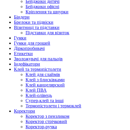
Бейджики дитячі
Бейджики офісні
Кріплення та шнурки
Біндери
Брелоки та підвіски
Візитниці та підставки
Підставки для візиток
Гумки
Гумки для грошей
Діркопробивачі
Етикетки
Зволожувачі для пальців
Індефікатори
Клей та термопістолети
Клей для слаймів
Клей з блисківками
Клей канцелярский
Клей ПВА
Клей-олівець
Супер-клей та інші
Термопістолети і термоклей
Коректори
Коректор з пензликом
Коректор стрічковий
Коректор-ручка