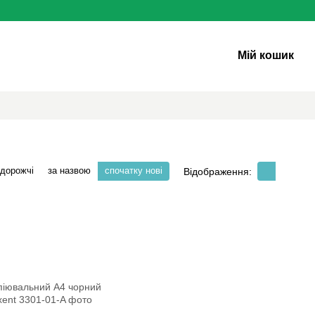
Мій кошик
 дорожчі
за назвою
спочатку нові
Відображення: