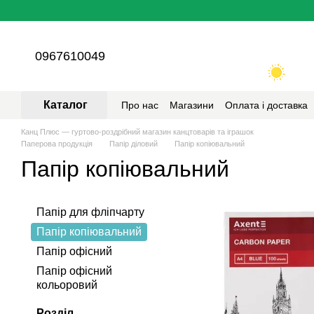
Перейти до основного контенту
0967610049
Каталог
Про нас
Магазини
Оплата і доставка
Канц Плюс — гуртово-роздрібний магазин канцтоварів та іграшок
Паперова продукцiя
Папір діловий
Папір копіювальний
Папір копіювальний
Папір для фліпчарту
Папір копіювальний
Папір офісний
Папір офісний
кольоровий
Розділ