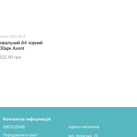
тикул: 3301-01-A
іювальний А4 чорний
00арк Axent
122.00 грн
Контактна інформація
0967610049
Адреси магазинів
Передзвонити вам?
вул. Ірпінська, 76