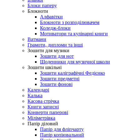
Блоки паперу
Блокноти
Алфавітки
Блокноти з розподілювачем
Коледж-блоки
Мотиватори та кулінарні книги
Ватмани
Грамоти, дипломи та інші
Зошити для музики
Зошити для нот
Щоденники для музичної школи
Зошити шкільні
Зошити каліграфічні Федієнко
Зошити предметні
Зошити фонові
Календарі
Калька
Касова стрічка
Книги записні
Конверти паперові
Міліметрівка
Папір діловий
Папір для фліпчарту
Папір копіювальний