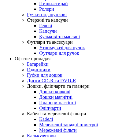
Пиши-стирай
Ролери
Ручки подарункові
Стержні та капсули
Гелеві
Капсули
Кулькові та масляні
Футляри та аксесуари
Утримувачі для ручок
Футляри для ручок
Офісне приладдя
Батарейки
Годинники
Губки для дошок
Диски CD-R та DVD-R
Дошки, фліпчарти та планери
Дошки коркові
Дошки магнітні
Планери настінні
Фліпчарти
Кабелі та мережевні фільтри
Кабелі
Мережевні зарядні пристрої
Мережевні фільти
Калькулятори