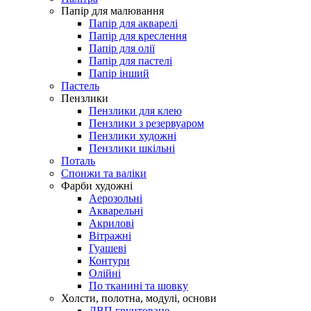
Папір для малювання
Папір для акварелі
Папір для креслення
Папір для олії
Папір для пастелі
Папір інший
Пастель
Пензлики
Пензлики для клею
Пензлики з резервуаром
Пензлики художні
Пензлики шкільні
Поталь
Спонжи та валіки
Фарби художні
Аерозольні
Акварельні
Акрилові
Вітражні
Гуашеві
Контури
Олійні
По тканині та шовку
Холсти, полотна, модулі, основи
ДВП грунтоване