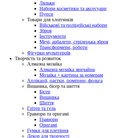
Ляльки
Набори косметики та аксесуари
Пупси
Товари для хлопчиків
Військові та поліцейські набори
Зброя
Інструменти
Мечі, арбалети, стрілецька зброя
Трансформери, роботи
Фігурки мультгероїв
Творчість та розвиток
Алмазна мозаїка
Алмазна мозаїка звичайна
Мозаїка + картина за номерам
Аплікації, паєтки, помпони, фольга
Вишивка, бісер та шиття
Бісер
Вишивка
Шиття
Глітер та гель
Гравюри та оригамі
Гравюри
Оригамі
Гумки для плетіння
Декор для творчості