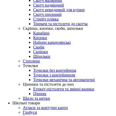
Скотч малярний
Скотч надміцний
Скотч невидимий для купюр
Скотч прозорий
Стрейч плівка
Тримачі та пістолети до скотча
Скріпки, кнопки, скоби, шпильки
Карабіни
Кнопки
Набори канцелярські
Скоби
Скріпки
Шпильки
Степлери
Точилки
Точилки без контейнера
Точилки з контейнером
Точилки механічна та автоматичні
Цінники та пістолети до них
Етикет-пістолети та змінні валики
Цінник
Шило та нитки
Шкільні товари
Атласи та контурні карти
Глобуси