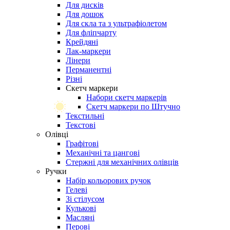
Для дисків
Для дошок
Для скла та з ультрафіолетом
Для фліпчарту
Крейдяні
Лак-маркери
Лінери
Перманентні
Різні
Скетч маркери
Набори скетч маркерів
Скетч маркери по Штучно
Текстильні
Текстові
Олівці
Графітові
Механічні та цангові
Стержні для механічних олівців
Ручки
Набір кольорових ручок
Гелеві
Зі стілусом
Кулькові
Масляні
Перові