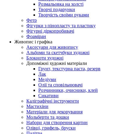
Розмальовка на холсті
Творчі подарунки
Творчість своїми руками
Фетр
Фігурки з пінопласту та пластику
Фігурні діркопробивачі
Фоаміран
Живопис і графіка
Аксесуари для живопису
Альбоми та скетчбуки художні
Блокноти художні
Допоміжні художні матеріали
Грунт, текстурна паста, резерв
Лак
Медіуми
Олії та сповільнювачі
Розчинники, очисники, клей
Сикативи
Каліграфічні інструменти
Мастихіни
Матеріали для декорування
Мольберти та дошки
Набори для створення картин
Олівці, грифель, бруски
Палітра