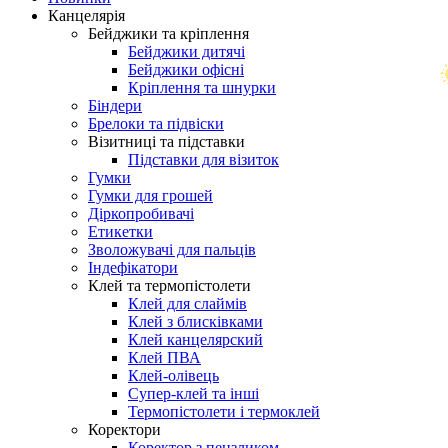
Канцелярія
Бейджики та кріплення
Бейджики дитячі
Бейджики офісні
Кріплення та шнурки
Біндери
Брелоки та підвіски
Візитниці та підставки
Підставки для візиток
Гумки
Гумки для грошей
Діркопробивачі
Етикетки
Зволожувачі для пальців
Індефікатори
Клей та термопістолети
Клей для слаймів
Клей з блисківками
Клей канцелярский
Клей ПВА
Клей-олівець
Супер-клей та інші
Термопістолети і термоклей
Коректори
Коректор з пензликом