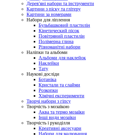
Дерев'яні набори та інструменти
Картини з піску та глітеру
Картини за номерами
Набори для ліплення
Бульбашковий пластилін
Кінетический пісок
Повітряний пластилін
Полімерна глина
Різноманітні набори
Наліпки та альбоми
Альбоми для наклейок
Наклейки
Тату
Наукові досліди
Ботаніка
Кристали та слайми
Розкопки
Хімічні експерименти
Творчі набори з гіпсу
Творчість з мозаїкою
Аква та термо мозаїки
Інші види мозаїки
Творчість і рукоділля
Креативні аксесуари
Набори для малювання