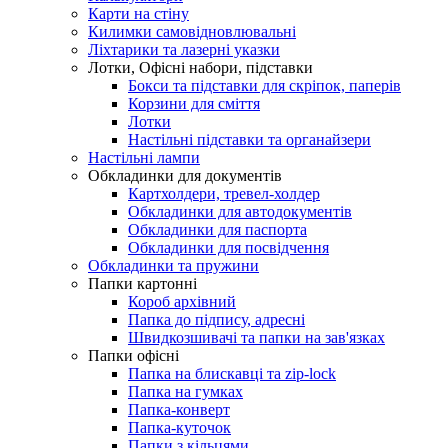
Карти на стіну
Килимки самовідновлювальні
Ліхтарики та лазерні указки
Лотки, Офісні набори, підставки
Бокси та підставки для скріпок, паперів
Корзини для сміття
Лотки
Настільні підставки та органайзери
Настільні лампи
Обкладинки для документів
Картхолдери, тревел-холдер
Обкладинки для автодокументів
Обкладинки для паспорта
Обкладинки для посвідчення
Обкладинки та пружини
Папки картонні
Короб архівний
Папка до підпису, адресні
Швидкозшивачі та папки на зав'язках
Папки офісні
Папка на блискавці та zip-lock
Папка на гумках
Папка-конверт
Папка-куточок
Папки з кільцями