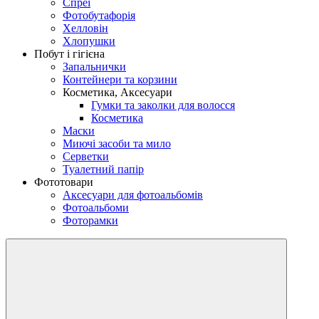
Спреї
Фотобутафорія
Хелловін
Хлопушки
Побут і гігієна
Запальнички
Контейнери та корзини
Косметика, Аксесуари
Гумки та заколки для волосся
Косметика
Маски
Миючі засоби та мило
Серветки
Туалетний папір
Фототовари
Аксесуари для фотоальбомів
Фотоальбоми
Фоторамки