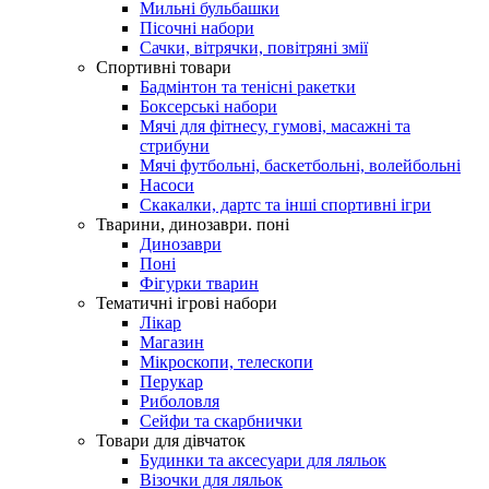
Мильні бульбашки
Пісочні набори
Сачки, вітрячки, повітряні змії
Спортивні товари
Бадмінтон та тенісні ракетки
Боксерські набори
Мячі для фітнесу, гумові, масажні та
стрибуни
Мячі футбольні, баскетбольні, волейбольні
Насоси
Скакалки, дартс та інші спортивні ігри
Тварини, динозаври. поні
Динозаври
Поні
Фігурки тварин
Тематичні ігрові набори
Лікар
Магазин
Мікроскопи, телескопи
Перукар
Риболовля
Сейфи та скарбнички
Товари для дівчаток
Будинки та аксесуари для ляльок
Візочки для ляльок