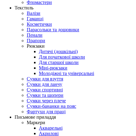
Фломастери
Текстиль
Валізи
Гаманці
Косметички
Парасольки та дощовики
Пенали
Прапори
Рюкзаки
Дитячі (дошкільні)
Для початкової школи
Для старшої школи
Міні-рюкзаки
Молодіжні та універсальні
Сумки для взуття
Сумки для ланчу
Сумки спортивні
Сумки та шопери
Сумки через плече
Сумки-бананки на пояс
Фартухи для праці
Письмове приладдя
Маркери
Акварельні
Акрилові