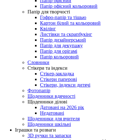
Папір офісний
Папір офісний кольоровий
Папір для творчості
Гофро-папір та тішью
Картон білий та кольоровий
Квілінг
Листівки та скрапбукінг
Папір дизайнерський
Папір для декупажу
Папір для орігамі
Папір кольоровий
Словники
Стікери та індекси
Стікер-закладка
Стікери паперові
Стікери, індекси дитячі
Фотопапір
Щоденники вдячності
Щоденники ділові
Датовані на 2026 рік
Недатовані
Щоденники для вчителя
Щоденники шкільні
Іграшки та розваги
3D ручки та запаски