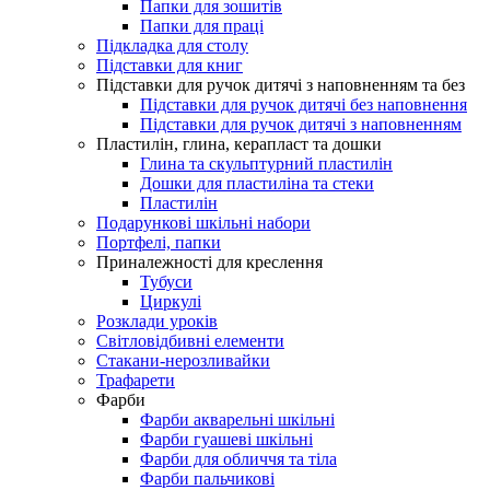
Папки для зошитів
Папки для праці
Підкладка для столу
Підставки для книг
Підставки для ручок дитячі з наповненням та без
Підставки для ручок дитячі без наповнення
Підставки для ручок дитячі з наповненням
Пластилін, глина, керапласт та дошки
Глина та скульптурний пластилін
Дошки для пластиліна та стеки
Пластилін
Подарункові шкільні набори
Портфелі, папки
Приналежності для креслення
Тубуси
Циркулі
Розклади уроків
Світловідбивні елементи
Стакани-нерозливайки
Трафарети
Фарби
Фарби акварельні шкільні
Фарби гуашеві шкільні
Фарби для обличчя та тіла
Фарби пальчикові