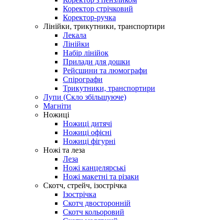
Коректор стрічковий
Коректор-ручка
Лінійки, трикутники, транспортири
Лекала
Лінійки
Набір лінійок
Прилади для дошки
Рейсшини та люмографи
Спірографи
Трикутники, транспортири
Лупи (Скло збільшуюче)
Магніти
Ножиці
Ножиці дитячі
Ножиці офісні
Ножиці фігурні
Ножі та леза
Леза
Ножі канцелярські
Ножі макетні та різаки
Скотч, стрейч, ізострічка
Ізострічка
Скотч двосторонній
Скотч кольоровий