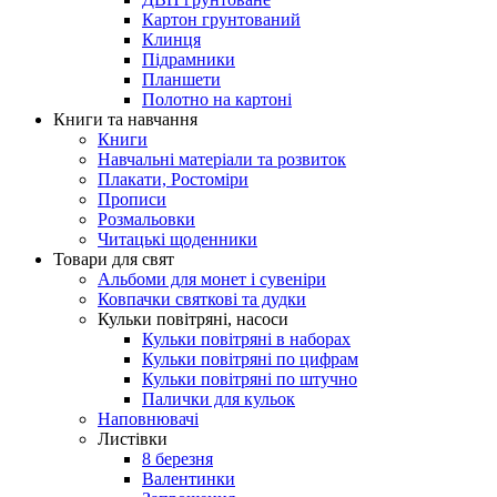
Картон грунтований
Клинця
Підрамники
Планшети
Полотно на картоні
Книги та навчання
Книги
Навчальні матеріали та розвиток
Плакати, Ростоміри
Прописи
Розмальовки
Читацькі щоденники
Товари для свят
Альбоми для монет і сувеніри
Ковпачки святкові та дудки
Кульки повітряні, насоси
Кульки повітряні в наборах
Кульки повітряні по цифрам
Кульки повітряні по штучно
Палички для кульок
Наповнювачі
Листівки
8 березня
Валентинки