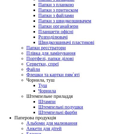
Папки з планкою
Папки з притиском
Папки з файлами
Папки з швидкозшивачем
Папки органайзери
Планшети офісні
Розподілювачі
Швидкозшивачі пластикові
Папки реєстратори
Плівка для ламінування
Портфелі, папки ділові
Серветки, спреї
Файли
Флешки та картки пям`яті
Чорнила, туш
Туш
Чорнила
Штемпельне приладдя
Штампи
Штемпельні подушки
Штемпельні фарби
Паперова продукцiя
Альбоми для малювання
Анкети для дiтей
Бланки