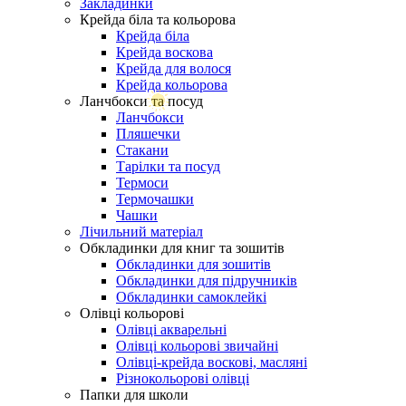
Закладинки
Крейда біла та кольорова
Крейда біла
Крейда воскова
Крейда для волося
Крейда кольорова
Ланчбокси та посуд
Ланчбокси
Пляшечки
Стакани
Тарілки та посуд
Термоси
Термочашки
Чашки
Лічильний матеріал
Обкладинки для книг та зошитів
Обкладинки для зошитів
Обкладинки для підручників
Обкладинки самоклейкі
Олівці кольорові
Олівці акварельні
Олівці кольорові звичайні
Олівці-крейда воскові, масляні
Різнокольорові олівці
Папки для школи