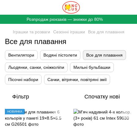
Розпродаж рюкзаків — знижки до 80%
Іграшки та розваги
Сезонні іграшки
Все для плавання
Все для плавання
Вентилятори
Водяні пістолети
Все для плавання
Льодянки, санки, сніжколіпи
Мильні бульбашки
Пісочні набори
Сачки, вітрячки, повітряні змії
Фільтр
Спочатку нові
НОВИНКА