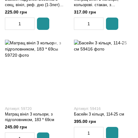
секц, вініл, реф. дно (1-3лет)
кольорові. стакан, з
рем комплект
Рем.комплект, 188 * 71см
225.00 грн
317.00 грн
Артикул: 59720
Артикул: 59416
Матрац вініл 3 кольори, з
Басейн 3 кільця, 114-25 см
підголовником, 183 * 69см
395.00 грн
245.00 грн