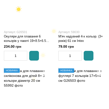
Артикул: G26501
Артикул: 59030
Окуляри для плавання 6
М'яч надувний 4-х кольор. (3+
кольорів у пакеті 19×8.5×6.5
років) 61 см Intex
см
234.00 грн
79.00 грн
НОВИНКА
НОВИНКА