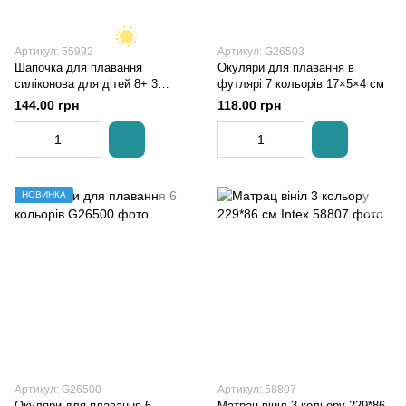
Артикул: 55992
Артикул: G26503
Шапочка для плавання
Окуляри для плавання в
силіконова для дітей 8+ 3
футлярі 7 кольорів 17×5×4 см
кольори діаметр 20 см
144.00 грн
118.00 грн
НОВИНКА
Артикул: G26500
Артикул: 58807
Окуляри для плавання 6
Матрац вініл 3 кольору 229*86