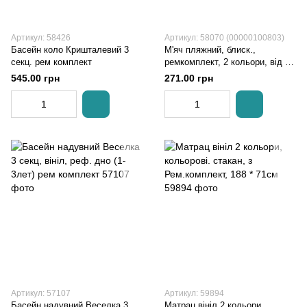
Артикул: 58426
Артикул: 58070 (00000100803)
Басейн коло Кришталевий 3
М'яч пляжний, блиск.,
секц. рем комплект
ремкомплект, 2 кольори, від 3
років, кор., 20-18-4,5 см.
545.00 грн
271.00 грн
Артикул: 57107
Артикул: 59894
Басейн надувний Веселка 3
Матрац вініл 2 кольори,