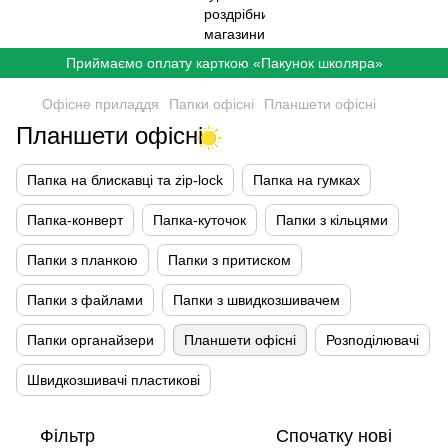
Приймаємо оплату карткою «Пакунок школяра»
Офісне приладдя
Папки офісні
Планшети офісні
Планшети офісні
Папка на блискавці та zip-lock
Папка на гумках
Папка-конверт
Папка-куточок
Папки з кільцями
Папки з планкою
Папки з притиском
Папки з файлами
Папки з швидкозшивачем
Папки органайзери
Планшети офісні
Розподілювачі
Швидкозшивачі пластикові
Фільтр
Спочатку нові