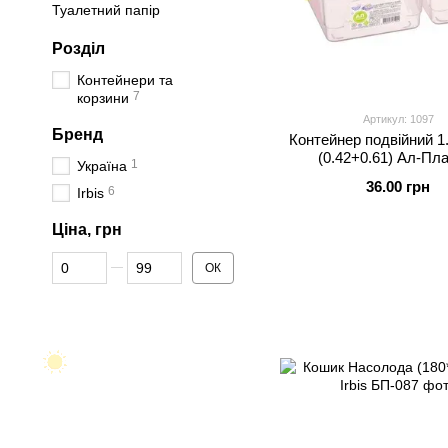
Туалетний папір
Розділ
Контейнери та
7
корзини
Артикул: 1097
Бренд
Контейнер подвійний 1.
(0.42+0.61) Ал-Пл
1
Україна
36.00 грн
6
Irbis
Ціна, грн
Від Ціна, грн
До Ціна, грн
ОК