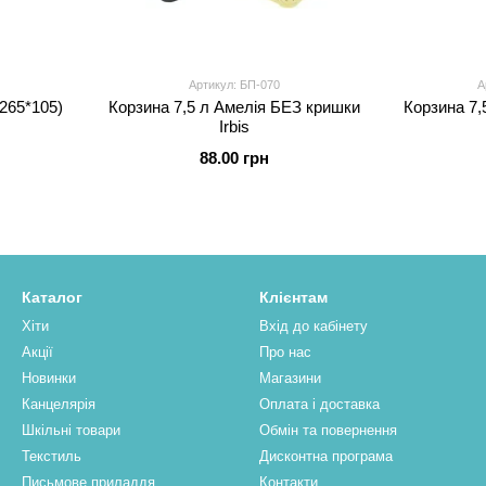
Артикул: БП-070
А
265*105)
Корзина 7,5 л Амелія БЕЗ кришки
Корзина 7,
Irbis
88.00 грн
Каталог
Клієнтам
Хіти
Вхід до кабінету
Акції
Про нас
Новинки
Магазини
Канцелярія
Оплата і доставка
Шкільні товари
Обмін та повернення
Текстиль
Дисконтна програма
Письмове приладдя
Контакти