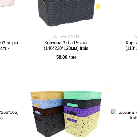
Артикул: БП-834
А
03 літрів
Корзина 3,0 л Ротанг
Корзи
астик
(146*220*120мм) Irbis
(118*
58.00 грн