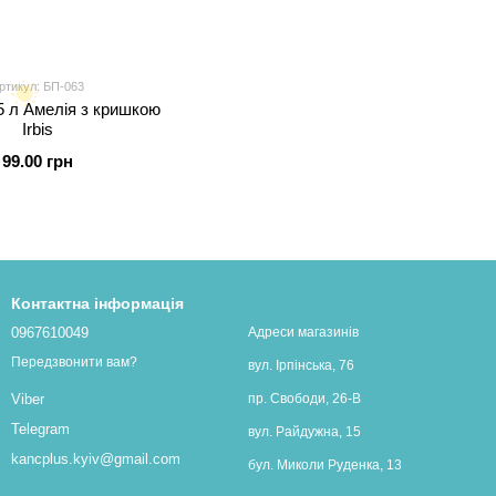
ртикул: БП-063
5 л Амелія з кришкою
Irbis
99.00 грн
Контактна інформація
0967610049
Адреси магазинів
Передзвонити вам?
вул. Ірпінська, 76
пр. Свободи, 26-В
Viber
Telegram
вул. Райдужна, 15
kancplus.kyiv@gmail.com
бул. Миколи Руденка, 13