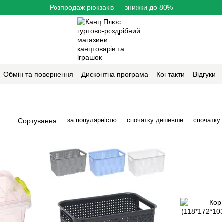
Розпродаж рюкзаків — знижки до 80%
Обмін та повернення
Дисконтна програма
Контакти
Відгуки
за популярністю
спочатку дешевше
спочатку
Сортування: