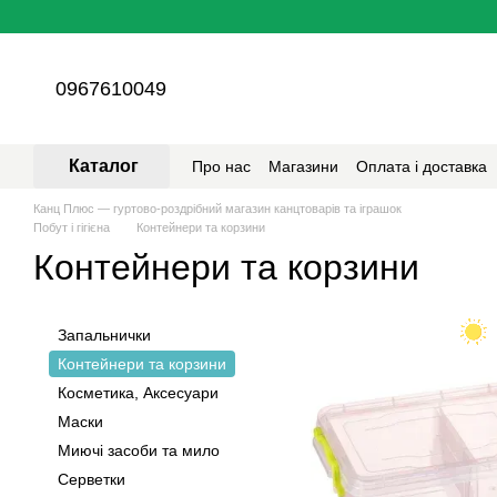
Перейти до основного контенту
0967610049
Каталог
Про нас
Магазини
Оплата і доставка
Канц Плюс — гуртово-роздрібний магазин канцтоварів та іграшок
Побут і гігієна
Контейнери та корзини
Контейнери та корзини
Запальнички
Контейнери та корзини
Косметика, Аксесуари
Маски
Миючі засоби та мило
Серветки