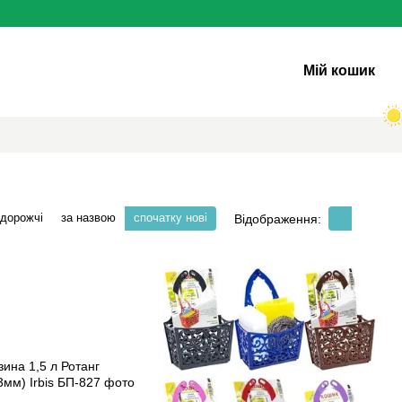
Мій кошик
 дорожчі
за назвою
спочатку нові
Відображення: