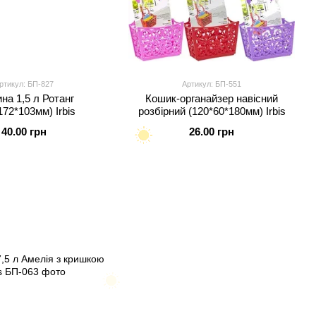
ртикул: БП-827
Артикул: БП-551
на 1,5 л Ротанг
Кошик-органайзер навісний
172*103мм) Irbis
розбірний (120*60*180мм) Irbis
40.00 грн
26.00 грн