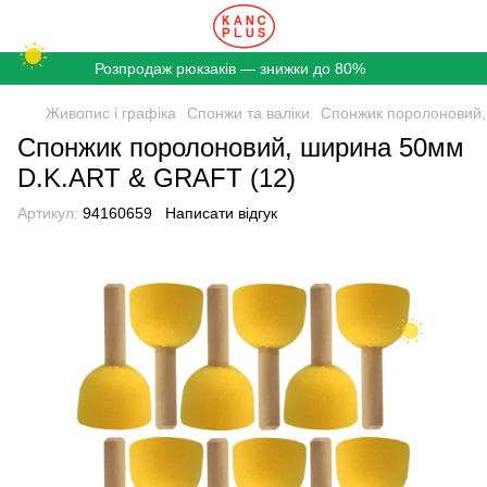
Розпродаж рюкзаків — знижки до 80%
Живопис і графіка
Спонжи та валіки
Спонжик поролоновий,
Спонжик поролоновий, ширина 50мм
D.K.ART & GRAFT (12)
Артикул:
94160659
Написати відгук