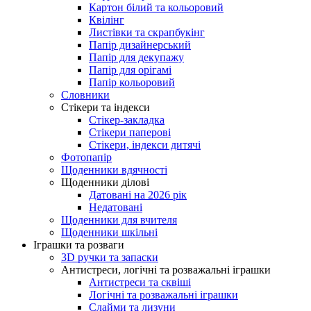
Картон білий та кольоровий
Квілінг
Листівки та скрапбукінг
Папір дизайнерський
Папір для декупажу
Папір для орігамі
Папір кольоровий
Словники
Стікери та індекси
Стікер-закладка
Стікери паперові
Стікери, індекси дитячі
Фотопапір
Щоденники вдячності
Щоденники ділові
Датовані на 2026 рік
Недатовані
Щоденники для вчителя
Щоденники шкільні
Іграшки та розваги
3D ручки та запаски
Антистреси, логічні та розважальні іграшки
Антистреси та сквіші
Логічні та розважальні іграшки
Слайми та лизуни