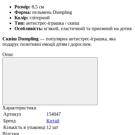
Розмір:
8,5 см
Форма:
пельмень Dumpling
Колір:
глітерний
Тип:
антистрес-іграшка / сквіш
Особливість:
м’який, еластичний та приємний на дотик
Сквіш Dumpling
— популярна антистрес-іграшка, яка
подарує позитивні емоції дітям і дорослим.
Опис
Характеристики
Артикул
154047
Бренд
Китай
Кількість в упаковці
12 шт
Відгуки