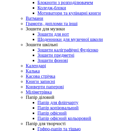
Блокноти з розподілювачем
Коледж-блоки
Мотиватори та кулінарні книги
Ватмани
Грамоти, дипломи та інші
Зошити для музики
Зошити для нот
Щоденники для музичної школи
Зошити шкільні
Зошити каліграфічні Федієнко
Зошити предметні
Зошити фонові
Календарі
Калька
Касова стрічка
Книги записні
Конверти паперові
Міліметрівка
Папір діловий
Папір для фліпчарту
Папір копіювальний
Папір офісний
Папір офісний кольоровий
Папір для творчості
Гофро-папір та тішью