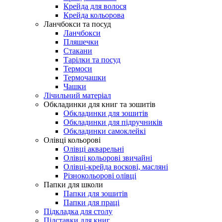
Крейда для волося
Крейда кольорова
Ланчбокси та посуд
Ланчбокси
Пляшечки
Стакани
Тарілки та посуд
Термоси
Термочашки
Чашки
Лічильний матеріал
Обкладинки для книг та зошитів
Обкладинки для зошитів
Обкладинки для підручників
Обкладинки самоклейкі
Олівці кольорові
Олівці акварельні
Олівці кольорові звичайні
Олівці-крейда воскові, масляні
Різнокольорові олівці
Папки для школи
Папки для зошитів
Папки для праці
Підкладка для столу
Підставки для книг