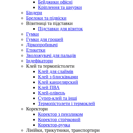
Бейджики офісні
Кріплення та шнурки
Біндери
Брелоки та підвіски
Візитниці та підставки
Підставки для візиток
Гумки
Гумки для грошей
Діркопробивачі
Етикетки
Зволожувачі для пальців
Індефікатори
Клей та термопістолети
Клей для слаймів
Клей з блисківками
Клей канцелярский
Клей ПВА
Клей-олівець
Супер-клей та інші
Термопістолети і термоклей
Коректори
Коректор з пензликом
Коректор стрічковий
Коректор-ручка
Лінійки, трикутники, транспортири