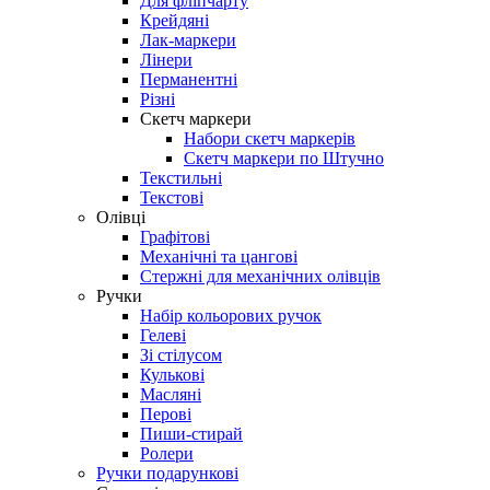
Для фліпчарту
Крейдяні
Лак-маркери
Лінери
Перманентні
Різні
Скетч маркери
Набори скетч маркерів
Скетч маркери по Штучно
Текстильні
Текстові
Олівці
Графітові
Механічні та цангові
Стержні для механічних олівців
Ручки
Набір кольорових ручок
Гелеві
Зі стілусом
Кулькові
Масляні
Перові
Пиши-стирай
Ролери
Ручки подарункові