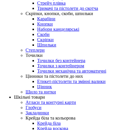
Стрейч плівка
Тримачі та пістолети до скотча
Скріпки, кнопки, скоби, шпильки
Карабіни
Кнопки
Набори канцелярські
Скоби
Скріпки
Шпильки
Степлери
Точилки
Точилки без контейнера
Точилки з контейнером
Точилки механічна та автоматичні
Цінники та пістолети до них
Етикет-пістолети та змінні валики
Цінник
Шило та нитки
Шкільні товари
Атласи та контурні карти
Глобуси
Закладинки
Крейда біла та кольорова
Крейда біла
Крейда воскова