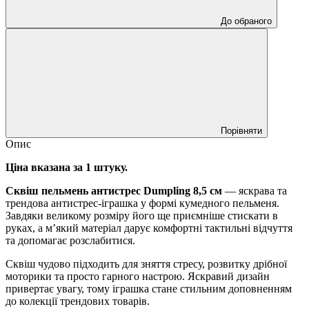
До обраного
Порівняти
Опис
Ціна вказана за 1 штуку.
Сквіш пельмень антистрес Dumpling 8,5 см
— яскрава та
трендова антистрес-іграшка у формі кумедного пельменя.
Завдяки великому розміру його ще приємніше стискати в
руках, а м’який матеріал дарує комфортні тактильні відчуття
та допомагає розслабитися.
Сквіш чудово підходить для зняття стресу, розвитку дрібної
моторики та просто гарного настрою. Яскравий дизайн
привертає увагу, тому іграшка стане стильним доповненням
до колекції трендових товарів.