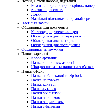
Лотки, Офісні набори, підставки
Бокси та підставки для скріпок, паперів
Корзини для сміття
Лотки
Настільні підставки та органайзери
Настільні лампи
Обкладинки для документів
Картхолдери, тревел-холдер
Обкладинки для автодокументів
Обкладинки для паспорта
Обкладинки для посвідчення
Обкладинки та пружини
Папки картонні
Короб архівний
Папка до підпису, адресні
Швидкозшивачі та папки на зав'язках
Папки офісні
Папка на блискавці та zip-lock
Папка на гумках
Папка-конверт
Папка-куточок
Папки з кільцями
Папки з планкою
Папки з притиском
Папки з файлами