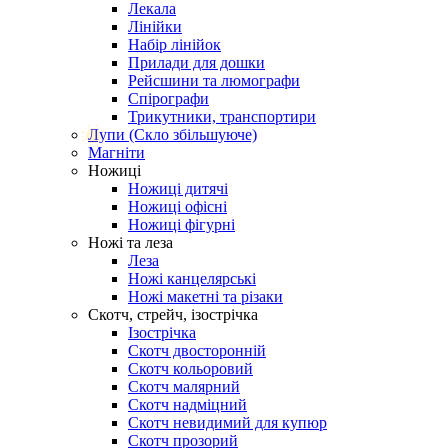
Лекала
Лінійки
Набір лінійок
Прилади для дошки
Рейсшини та люмографи
Спірографи
Трикутники, транспортири
Лупи (Скло збільшуюче)
Магніти
Ножиці
Ножиці дитячі
Ножиці офісні
Ножиці фігурні
Ножі та леза
Леза
Ножі канцелярські
Ножі макетні та різаки
Скотч, стрейч, ізострічка
Ізострічка
Скотч двосторонній
Скотч кольоровий
Скотч малярний
Скотч надміцний
Скотч невидимий для купюр
Скотч прозорий