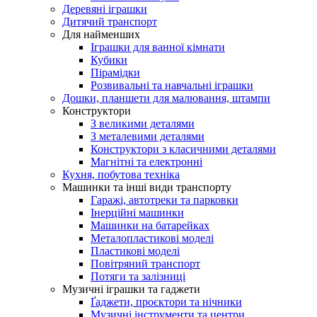
Деревяні іграшки
Дитячий транспорт
Для найменших
Іграшки для ванної кімнати
Кубики
Пірамідки
Розвивальні та навчальні іграшки
Дошки, планшети для малювання, штампи
Конструктори
З великими деталями
З металевими деталями
Конструктори з класичними деталями
Магнітні та електронні
Кухня, побутова техніка
Машинки та інші види транспорту
Гаражі, автотреки та парковки
Інерційні машинки
Машинки на батарейках
Металопластикові моделі
Пластикові моделі
Повітряний транспорт
Потяги та залізниці
Музичні іграшки та гаджети
Ґаджети, проєктори та нічники
Музичні інструменти та центри