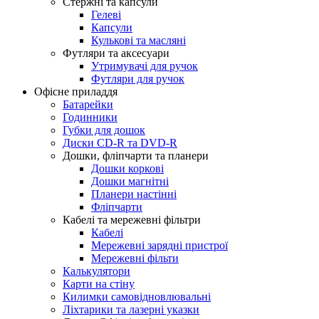
Стержні та капсули
Гелеві
Капсули
Кулькові та масляні
Футляри та аксесуари
Утримувачі для ручок
Футляри для ручок
Офісне приладдя
Батарейки
Годинники
Губки для дошок
Диски CD-R та DVD-R
Дошки, фліпчарти та планери
Дошки коркові
Дошки магнітні
Планери настінні
Фліпчарти
Кабелі та мережевні фільтри
Кабелі
Мережевні зарядні пристрої
Мережевні фільти
Калькулятори
Карти на стіну
Килимки самовідновлювальні
Ліхтарики та лазерні указки