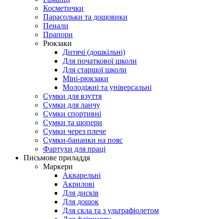
Косметички
Парасольки та дощовики
Пенали
Прапори
Рюкзаки
Дитячі (дошкільні)
Для початкової школи
Для старшої школи
Міні-рюкзаки
Молодіжні та універсальні
Сумки для взуття
Сумки для ланчу
Сумки спортивні
Сумки та шопери
Сумки через плече
Сумки-бананки на пояс
Фартухи для праці
Письмове приладдя
Маркери
Акварельні
Акрилові
Для дисків
Для дошок
Для скла та з ультрафіолетом