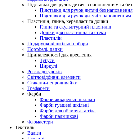
Підставки для ручок дитячі з наповненням та без
Підставки для ручок дитячі без наповнення
Підставки для ручок дитячі з наповненням
Пластилін, глина, керапласт та дошки
Глина та скульптурний пластилін
Дошки для пластиліна та стеки
Пластилін
Подарункові шкільні набори
Портфелі, папки
Приналежності для креслення
Тубуси
Циркулі
Розклади уроків
Світловідбивні елементи
Стакани-непроливайки
Трафарети
Фарби
Фарби акварельні шкільні
Фарби гуашеві шкільні
Фарби для обличчя та тіла
Фарби пальчикові
Фломастери
Текстиль
Валізи
Гаманці