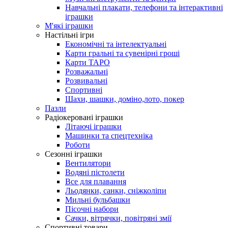
Навчальні плакати, телефони та інтерактивні
іграшки
М'які іграшки
Настільні ігри
Економічні та інтелектуальні
Карти гральні та сувенірні гроші
Карти ТАРО
Розважальні
Розвивальні
Спортивні
Шахи, шашки, доміно,лото, покер
Пазли
Радіокеровані іграшки
Літаючі іграшки
Машинки та спецтехніка
Роботи
Сезонні іграшки
Вентилятори
Водяні пістолети
Все для плавання
Льодянки, санки, сніжколіпи
Мильні бульбашки
Пісочні набори
Сачки, вітрячки, повітряні змії
Спортивні товари