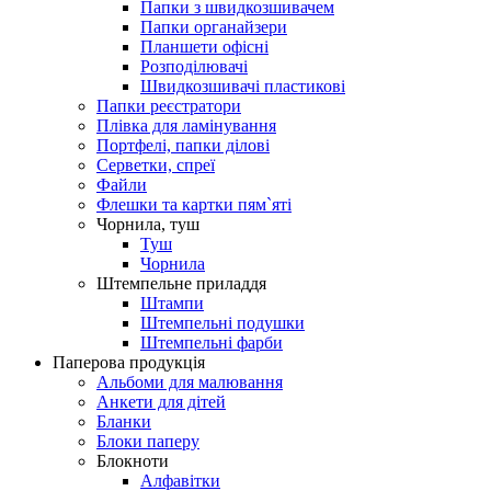
Папки з швидкозшивачем
Папки органайзери
Планшети офісні
Розподілювачі
Швидкозшивачі пластикові
Папки реєстратори
Плівка для ламінування
Портфелі, папки ділові
Серветки, спреї
Файли
Флешки та картки пям`яті
Чорнила, туш
Туш
Чорнила
Штемпельне приладдя
Штампи
Штемпельні подушки
Штемпельні фарби
Паперова продукцiя
Альбоми для малювання
Анкети для дiтей
Бланки
Блоки паперу
Блокноти
Алфавітки