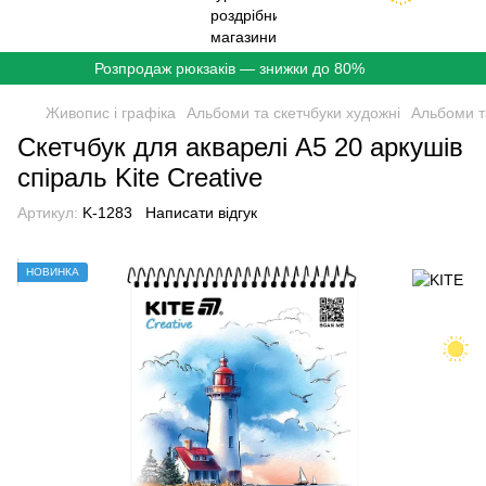
Розпродаж рюкзаків — знижки до 80%
Живопис і графіка
Альбоми та скетчбуки художні
Альбоми т
Скетчбук для акварелі A5 20 аркушів
спіраль Kite Creative
Артикул:
K-1283
Написати відгук
НОВИНКА