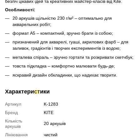
безліч цікавих ідей та креативних майстер-класів від Kite.
Особливості:
20 аркушів щільністю 230 г/м² – оптимально для
акварельних робіт;
формат A5 – компактний, зручно брати із собою;
призначений для акварелі, гуаші, акрилових фарб – для
заливок, градієнтів і творчих експериментів із водою;
металева спіраль – зручно гортати та розкривати скетчбук;
товста підкладка – комфортно малювати будь-де;
яскравий дизайн обкладинки, що надихає творити.
Характеристики
Артикул
K-1283
Бренд
KITE
Кількість
20 аркушів
аркушів
Лініювання
чистий