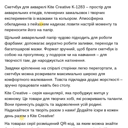
Скетчбук для акварелі Kite Creative K-1283 – простір для
акварельних етюдів, пленерних замальовок і творчих
експериментів із мазками та кольором. Атмосферна
обкладинка з пейзажем надихає ловити настрій моменту та
переносити його на папір.
Щільний акварельний папір чудово підходить для роботи
фарбами: допомагає акуратно робити заливки, переходи та
багатошарові мазки. Формат зручний, щоб брати скетчбук із
собою на прогулянку, у подорож чи на навчання – для
творчості там, де народжується натхнення.
Завдяки кріпленню на спіралі сторінки легко перегортати, а
скетчбук можна розкривати максимально широко для
комфортного малювання. Товста підкладка додає жорсткості –
зручно працювати навіть без столу.
Kite Creative – серія канцелярії, яка пробуджує митця у
кожному. Це товари для творчих хобі, які розкривають таланти.
Вони принесуть радість та задоволення усій родині.
Надихайтеся та творіть разом з нами! Додайте іскри в кожен
день разом з Kite Creative!
На товарах серії розміщений QR-код, за яким можна знайти