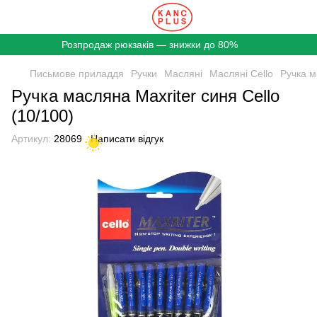
Розпродаж рюкзаків — знижки до 80%
Письмове приладдя
Ручки
Масляні
Масляні Cello
Ручка м
Ручка масляна Maxriter синя Cello
(10/100)
Артикул:
28069
Написати відгук