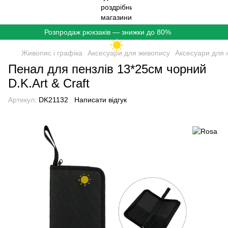
Розпродаж рюкзаків — знижки до 80%
Живопис і графіка
Аксесуари для живопису
Аксесуари для 
Пенал для пензлів 13*25см чорний
D.K.Art & Craft
Артикул:
DK21132
Написати відгук