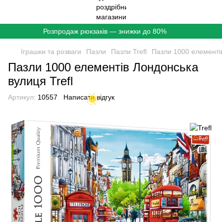
Розпродаж рюкзаків — знижки до 80%
Іграшки та розваги
Пазли
Пазли Trefl
Пазли 1000 елементів
Пазли 1000 елементів Лондонська
вулиця Trefl
Артикул:
10557
Написати відгук