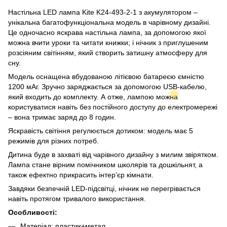
Настільна LED лампа Kite K24-493-2-1 з акумулятором –
унікальна багатофункціональна модель в чарівному дизайні.
Це одночасно яскрава настільна лампа, за допомогою якої
можна вчити уроки та читати книжки; і нічник з приглушеним
розсіяним світінням, який створить затишну атмосферу для
сну.
Модель оснащена вбудованою літієвою батареєю ємністю
1200 мАг. Зручно заряджається за допомогою USB-кабелю,
який входить до комплекту. А отже, лампою можна
користуватися навіть без постійного доступу до електромережі
– вона тримає заряд до 8 годин.
Яскравість світіння регулюється дотиком: модель має 5
режимів для різних потреб.
Дитина буде в захваті від чарівного дизайну з милим звірятком.
Лампа стане вірним помічником школярів та дошкільнят, а
також ефектно прикрасить інтер’єр кімнати.
Завдяки безпечній LED-підсвітці, нічник не перегрівається
навіть протягом тривалого використання.
Особливості:
Матеріал: пластик+метал.