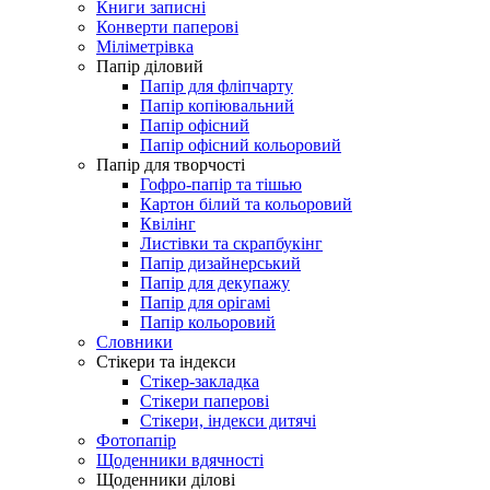
Книги записні
Конверти паперові
Міліметрівка
Папір діловий
Папір для фліпчарту
Папір копіювальний
Папір офісний
Папір офісний кольоровий
Папір для творчості
Гофро-папір та тішью
Картон білий та кольоровий
Квілінг
Листівки та скрапбукінг
Папір дизайнерський
Папір для декупажу
Папір для орігамі
Папір кольоровий
Словники
Стікери та індекси
Стікер-закладка
Стікери паперові
Стікери, індекси дитячі
Фотопапір
Щоденники вдячності
Щоденники ділові