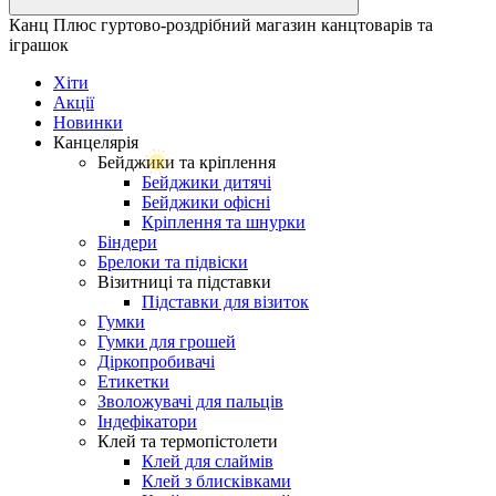
Канц Плюс гуртово-роздрібний магазин канцтоварів та
іграшок
Хіти
Акції
Новинки
Канцелярія
Бейджики та кріплення
Бейджики дитячі
Бейджики офісні
Кріплення та шнурки
Біндери
Брелоки та підвіски
Візитниці та підставки
Підставки для візиток
Гумки
Гумки для грошей
Діркопробивачі
Етикетки
Зволожувачі для пальців
Індефікатори
Клей та термопістолети
Клей для слаймів
Клей з блисківками