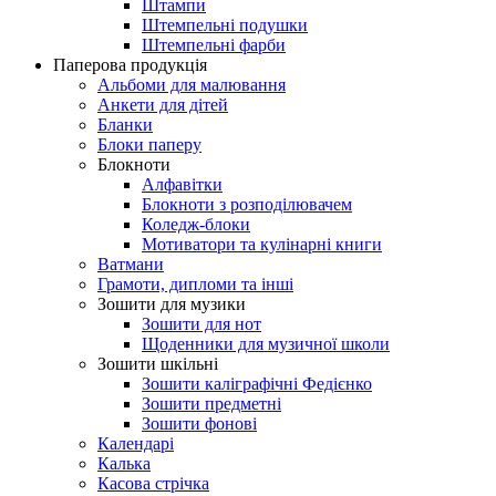
Штампи
Штемпельні подушки
Штемпельні фарби
Паперова продукцiя
Альбоми для малювання
Анкети для дiтей
Бланки
Блоки паперу
Блокноти
Алфавітки
Блокноти з розподілювачем
Коледж-блоки
Мотиватори та кулінарні книги
Ватмани
Грамоти, дипломи та інші
Зошити для музики
Зошити для нот
Щоденники для музичної школи
Зошити шкільні
Зошити каліграфічні Федієнко
Зошити предметні
Зошити фонові
Календарі
Калька
Касова стрічка