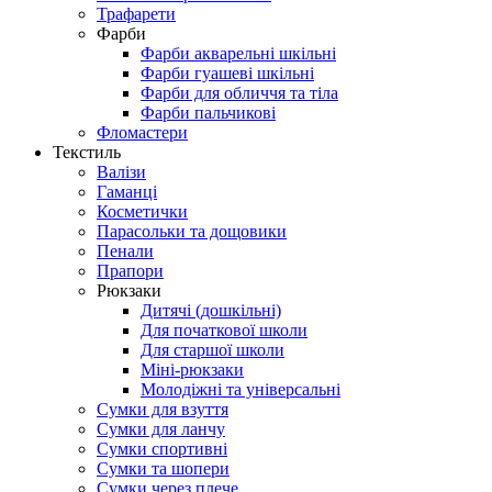
Трафарети
Фарби
Фарби акварельні шкільні
Фарби гуашеві шкільні
Фарби для обличчя та тіла
Фарби пальчикові
Фломастери
Текстиль
Валізи
Гаманці
Косметички
Парасольки та дощовики
Пенали
Прапори
Рюкзаки
Дитячі (дошкільні)
Для початкової школи
Для старшої школи
Міні-рюкзаки
Молодіжні та універсальні
Сумки для взуття
Сумки для ланчу
Сумки спортивні
Сумки та шопери
Сумки через плече