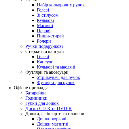
Набір кольорових ручок
Гелеві
Зі стілусом
Кулькові
Масляні
Перові
Пиши-стирай
Ролери
Ручки подарункові
Стержні та капсули
Гелеві
Капсули
Кулькові та масляні
Футляри та аксесуари
Утримувачі для ручок
Футляри для ручок
Офісне приладдя
Батарейки
Годинники
Губки для дошок
Диски CD-R та DVD-R
Дошки, фліпчарти та планери
Дошки коркові
Дошки магнітні