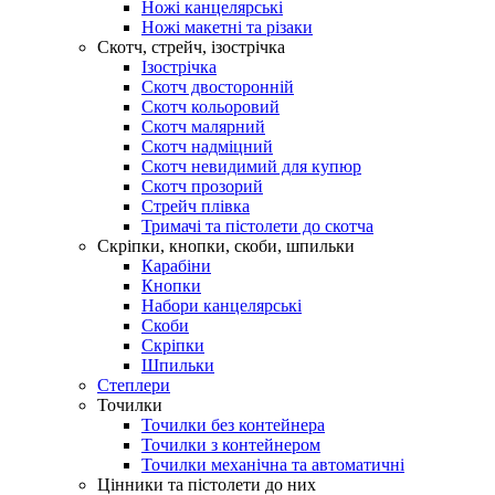
Ножі канцелярські
Ножі макетні та різаки
Скотч, стрейч, ізострічка
Ізострічка
Скотч двосторонній
Скотч кольоровий
Скотч малярний
Скотч надміцний
Скотч невидимий для купюр
Скотч прозорий
Стрейч плівка
Тримачі та пістолети до скотча
Скріпки, кнопки, скоби, шпильки
Карабіни
Кнопки
Набори канцелярські
Скоби
Скріпки
Шпильки
Степлери
Точилки
Точилки без контейнера
Точилки з контейнером
Точилки механічна та автоматичні
Цінники та пістолети до них