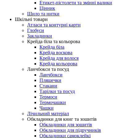
Етикет-пістолети та змінні валики
Цінник
Шило та нитки
Шкільні товари
Атласи та контурні карти
Глобуси
Закладинки
Крейда біла та кольорова
Крейда біла
Крейда воскова
Крейда для волося
Крейда кольорова
Ланчбокси та посуд
Ланчбокси
Пляшечки
Стакани
Тарілки та посуд
Термоси
Термочашки
Чашки
Лічильний матеріал
Обкладинки для книг та зошитів
Обкладинки для зошитів
Обкладинки для підручників
Обкладинки самоклейкі