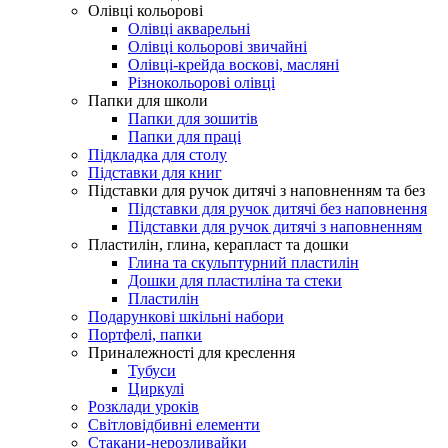
Олівці кольорові
Олівці акварельні
Олівці кольорові звичайні
Олівці-крейда воскові, масляні
Різнокольорові олівці
Папки для школи
Папки для зошитів
Папки для праці
Підкладка для столу
Підставки для книг
Підставки для ручок дитячі з наповненням та без
Підставки для ручок дитячі без наповнення
Підставки для ручок дитячі з наповненням
Пластилін, глина, керапласт та дошки
Глина та скульптурний пластилін
Дошки для пластиліна та стеки
Пластилін
Подарункові шкільні набори
Портфелі, папки
Приналежності для креслення
Тубуси
Циркулі
Розклади уроків
Світловідбивні елементи
Стакани-нерозливайки