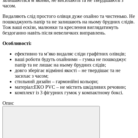
залишаються м’якими, не висихають та не твердішають з
часом.
Видаляють слід простого олівця дуже охайно та чистенько. Не
пошкоджують папір та не залишають на ньому брудних слідів.
Тож ваші ескізи, малюнки та креслення виглядатимуть
бездоганно навіть після невеличких виправлень.
Особливості:
ефективно та м’яко видаляє сліди графітних олівців;
ваші роботи будуть охайними – гумка не пошкоджує
папір та не лишає на ньому брудних слідів;
довго зберігає відмінні якості – не твердішає та не
засихає з часом;
стильний дизайн – гармонійні кольори;
матеріал:ЕКО PVC – не містить шкідливих речовин;
комплект із 3 фігурних гумок у компактному боксі.
Опис