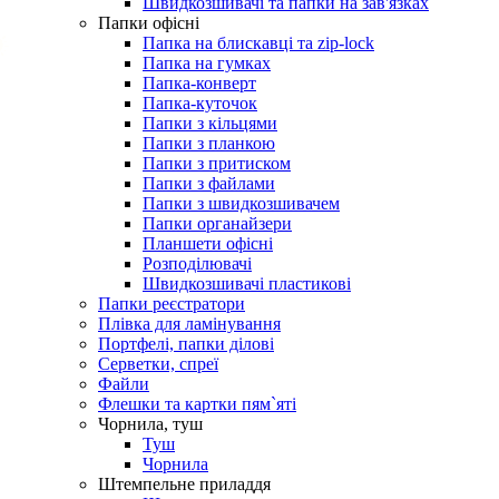
Швидкозшивачі та папки на зав'язках
Папки офісні
Папка на блискавці та zip-lock
Папка на гумках
Папка-конверт
Папка-куточок
Папки з кільцями
Папки з планкою
Папки з притиском
Папки з файлами
Папки з швидкозшивачем
Папки органайзери
Планшети офісні
Розподілювачі
Швидкозшивачі пластикові
Папки реєстратори
Плівка для ламінування
Портфелі, папки ділові
Серветки, спреї
Файли
Флешки та картки пям`яті
Чорнила, туш
Туш
Чорнила
Штемпельне приладдя