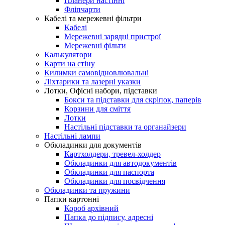
Планери настінні
Фліпчарти
Кабелі та мережевні фільтри
Кабелі
Мережевні зарядні пристрої
Мережевні фільти
Калькулятори
Карти на стіну
Килимки самовідновлювальні
Ліхтарики та лазерні указки
Лотки, Офісні набори, підставки
Бокси та підставки для скріпок, паперів
Корзини для сміття
Лотки
Настільні підставки та органайзери
Настільні лампи
Обкладинки для документів
Картхолдери, тревел-холдер
Обкладинки для автодокументів
Обкладинки для паспорта
Обкладинки для посвідчення
Обкладинки та пружини
Папки картонні
Короб архівний
Папка до підпису, адресні