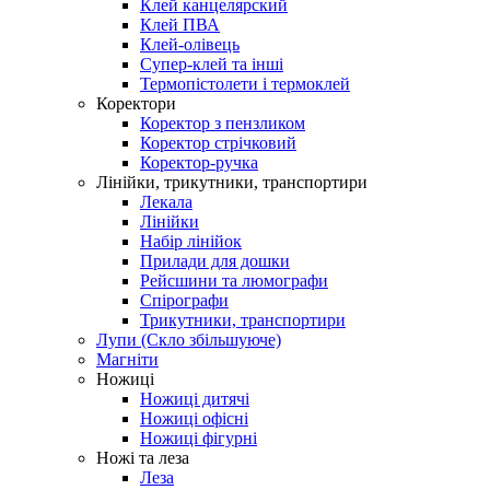
Клей канцелярский
Клей ПВА
Клей-олівець
Супер-клей та інші
Термопістолети і термоклей
Коректори
Коректор з пензликом
Коректор стрічковий
Коректор-ручка
Лінійки, трикутники, транспортири
Лекала
Лінійки
Набір лінійок
Прилади для дошки
Рейсшини та люмографи
Спірографи
Трикутники, транспортири
Лупи (Скло збільшуюче)
Магніти
Ножиці
Ножиці дитячі
Ножиці офісні
Ножиці фігурні
Ножі та леза
Леза