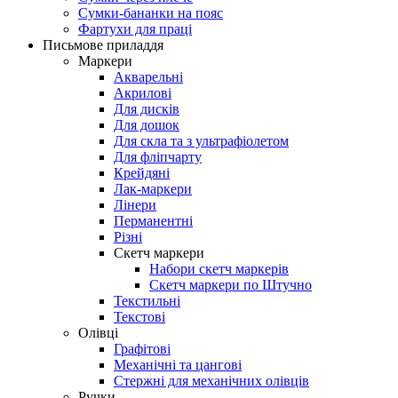
Сумки-бананки на пояс
Фартухи для праці
Письмове приладдя
Маркери
Акварельні
Акрилові
Для дисків
Для дошок
Для скла та з ультрафіолетом
Для фліпчарту
Крейдяні
Лак-маркери
Лінери
Перманентні
Різні
Скетч маркери
Набори скетч маркерів
Скетч маркери по Штучно
Текстильні
Текстові
Олівці
Графітові
Механічні та цангові
Стержні для механічних олівців
Ручки