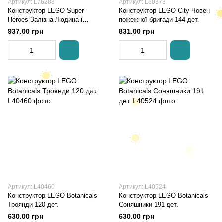
Артикул: L76288
Артикул: L60373
Конструктор LEGO Super
Конструктор LEGO City Човен
Heroes Залізна Людина і
пожежної бригади 144 дет.
Залізний легіон проти солдата
937.00 грн
831.00 грн
Гідри 135 дет.
Артикул: L40460
Артикул: L40524
Конструктор LEGO Botanicals
Конструктор LEGO Botanicals
Троянди 120 дет.
Соняшники 191 дет.
630.00 грн
630.00 грн