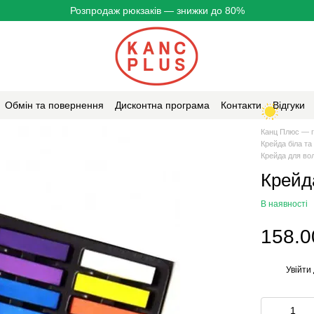
Розпродаж рюкзаків — знижки до 80%
Обмін та повернення
Дисконтна програма
Контакти
Відгуки
Канц Плюс — г
Крейда біла та
Крейда для во
Крейд
В наявності
158.0
Увійти
%