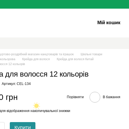
Мій кошик
уртово-роздрібний магазин канцтоварів та іграшок
Шкільні товари
 кольорова
Крейда для волося
Крейда для волося Китай
лосся 12 кольорів
а для волосся 12 кольорів
Артикул: CEL-134
0 грн
Порівняти
В бажання
для відображення накопичувальної знижки
Купити