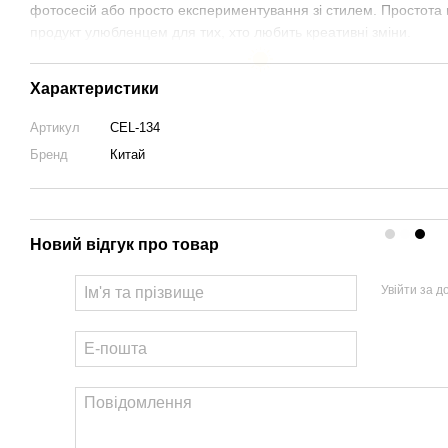
фотосесій або просто експериментування зі стилем. Простота 
продукт улюбленцем для тих, хто любить креативні зміни.
Характеристики
Артикул
CEL-134
Бренд
Китай
Новий відгук про товар
Увійти за 