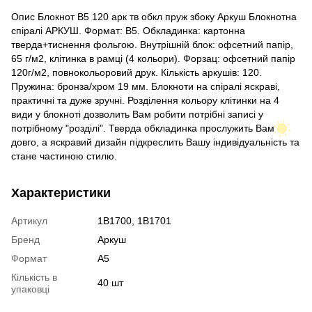
Опис Блокнот B5 120 арк тв обкл пруж збоку Аркуш Блокнотна
спіралі АРКУШ. Формат: В5. Обкладинка: картонна
тверда+тиснення фольгою. Внутрішній блок: офсетний папір,
65 г/м2, клітинка в рамці (4 кольори). Форзац: офсетний папір
120г/м2, повнокольоровий друк. Кількість аркушів: 120.
Пружина: бронза/хром 19 мм. Блокноти на спіралі яскраві,
практичні та дуже зручні. Розділення кольору клітинки на 4
види у блокноті дозволить Вам робити потрібні записі у
потрібному "розділі". Тверда обкладинка прослужить Вам
довго, а яскравий дизайн підкреслить Вашу індивідуальність та
стане частиною стилю.
Характеристики
Артикул
1B1700, 1B1701
Бренд
Аркуш
Формат
A5
Кількість в
40 шт
упаковці