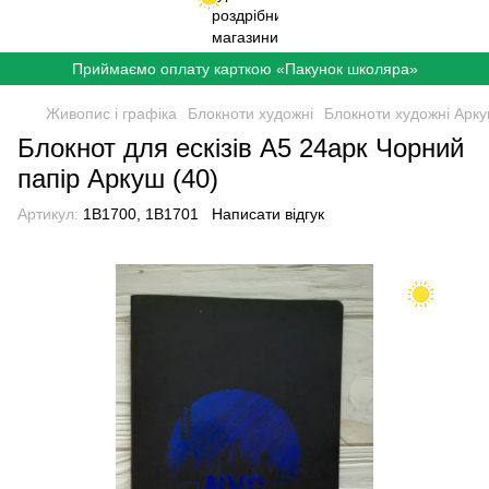
Приймаємо оплату карткою «Пакунок школяра»
Живопис і графіка
Блокноти художні
Блокноти художні Арк
Блокнот для ескізів А5 24арк Чорний
папір Аркуш (40)
Артикул:
1B1700, 1B1701
Написати відгук