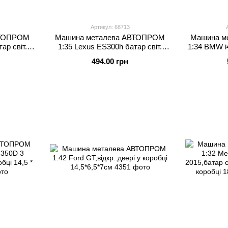
Артикул: 68713
ВТОПРОМ
Машина металева АВТОПРОМ
Машина м
ар світ.
1:35 Lexus ES300h батар світ.
1:34 BMW i4
і
звук відкр.двері
494.00 грн