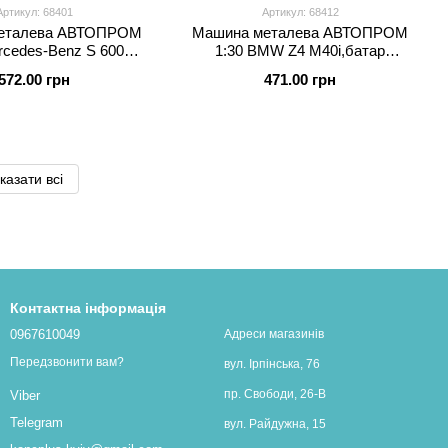
Артикул: 68401
Артикул: 68412
еталева АВТОПРОМ
Машина металева АВТОПРОМ
rcedes-Benz S 600
1:30 BMW Z4 M40i,батар
2015,батар
світ.,звук,відкр..двері у коробці
572.00 грн
471.00 грн
,відкр..двері у коробці
18*9*9см
18*9*9см
казати всі
Контактна інформація
0967610049
Адреси магазинів
Передзвонити вам?
вул. Ірпінська, 76
пр. Свободи, 26-В
Viber
Telegram
вул. Райдужна, 15