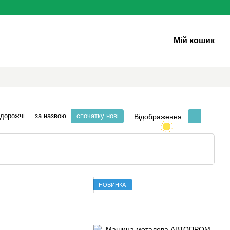
Мій кошик
 дорожчі
за назвою
спочатку нові
Відображення:
НОВИНКА