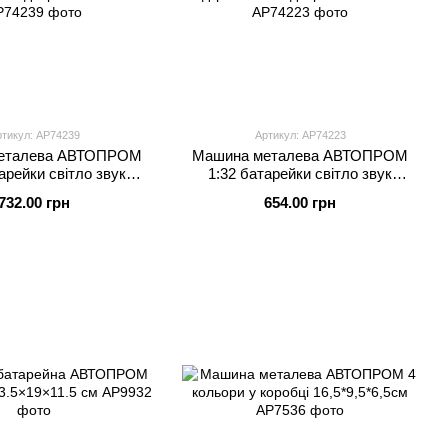
тикул: AP74239
Артикул: AP74223
еталева АВТОПРОМ
Машина металева АВТОПРОМ
арейки світло звук
1:32 батарейки світло звук
ься двері 19.5×9×9 см
відкриваються двері 19.5×9×9 см
732.00 грн
654.00 грн