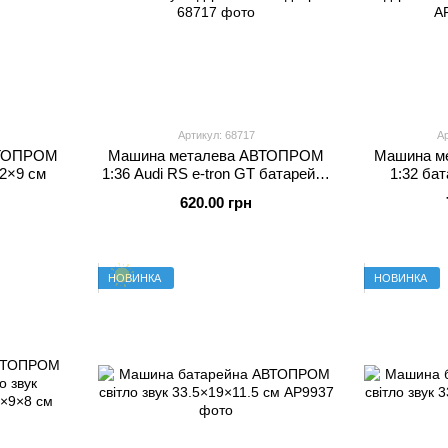
Артикул: 68717
Ар
ВТОПРОМ
Машина металева АВТОПРОМ
Машина м
12×9 см
1:36 Audi RS e-tron GT батарейки
1:32 бат
світло звук відкриваються двері
відкривают
620.00 грн
НОВИНКА
НОВИНКА