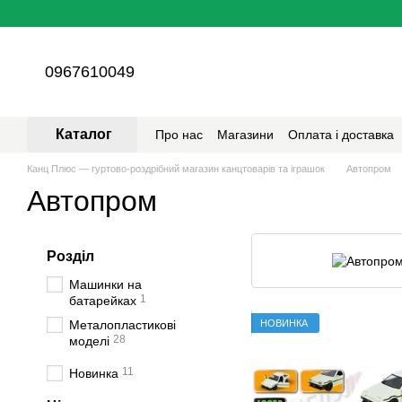
Перейти до основного контенту
0967610049
Каталог
Про нас
Магазини
Оплата і доставка
Канц Плюс — гуртово-роздрібний магазин канцтоварів та іграшок
Автопром
Автопром
Розділ
Машинки на
1
батарейках
НОВИНКА
Металопластикові
28
моделі
11
Новинка