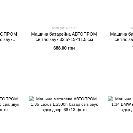
Артикул: AP9937
А
ВТОПРОМ
Машина батарейна АВТОПРОМ
Машина б
о звук
світло звук 33.5×19×11.5 см
світло з
8×9×8 см
688.00 грн