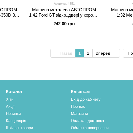
Артикул: 4351
ВТОПРОМ
Машина металева АВТОПРОМ
Машина м
G350D 3
1:42 Ford GT,відкр..двері у коробці
1:32 Me
робці 14,5
14,5*6,5*7см
242.00 грн
світло,звук
Назад
1
2
Вперед
По
Каталог
Клієнтам
Хіти
Вхід до кабінету
Акції
Про нас
Новинки
Магазини
Канцелярія
Оплата і доставка
Шкільні товари
Обмін та повернення