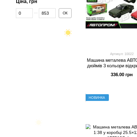
Ціна, грн
Від Ціна, грн
До Ціна, грн
ОК
Артикул: 10022
Машина металева АВ
дюймів 3 кольори відк
двері 16.5×7×8 
336.00 грн
НОВИНКА