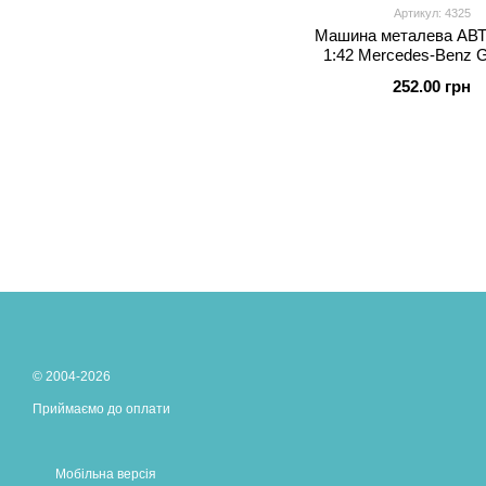
Артикул: 4325
Машина металева А
1:42 Mercedes-Benz 
кольор. відкр.двері у ко
252.00 грн
* 6,5 * 7см
© 2004-2026
Приймаємо до оплати
Мобільна версія