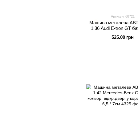
Артикул: 68721
Машина металева А
1:36 Audi E-tron GT бат
звук відкр.двер
525.00 грн