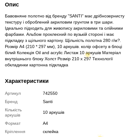
Опис
Бавовняне полотно від бренду "SANTI" має дрібнозернисту
текстуру і оброблений акриловим грунтом в три шари.
Ідеально підходить для живопису акриловими та олійними
фарбами. Альбом проклеєний по вузькій стороні і має
підкладку з щільного картону. Щільність полотна 280 г/м?.
Розмір А4 (210 * 297 мм), 10 аркушів. колір офсету в блоці
білий Колекція Oil and acrylic Листаж 10 аркушів Матеріал
внутрішнього блоку Холст Розмір 210 х 297 Технології
обкладинки картонна підкладка
Характеристики
Артикул
742550
Бренд
Santi
Кількість
10 аркушів
аркушів
Формат
A4
Кріплення
склейка