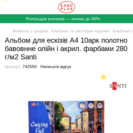
Розпродаж рюкзаків — знижки до 80%
Живопис і графіка
Альбоми та скетчбуки художні
Альбоми та
Альбом для ескізів А4 10арк полотно
бавовнне олійн і акрил. фарбами 280
г/м2 Santi
Артикул:
742550
Написати відгук