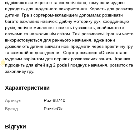
відрізняються міцністю та екологічністю, тому вони чудово
підходять для щоденного використання. Користь для розвитку
дитини: Гра з сортером-вкладишем допомагає розвивати
багато важливих навичок: дрібну моторику рук, координацію
рухів, логічне мислення. пам’ять і уважність, знайомство з
овочами та навколишнім світом. Такі розвиваючі іграшки часто
використовуються для раннього навчання, адже вони
дозволяють дитині вивчати нові предмети через практичну гру
та самостійне дослідження. Сортер-вкладиш «Овочі» стане
чудовим варіантом для перших розвиваючих занять. Іграшка
підходить для дітей від 2 років і поєднує навчання, розвиток та
захопливу гру.
Характеристики
Артикул
Puz-88740
Бренд
PuzzleOk
Відгуки