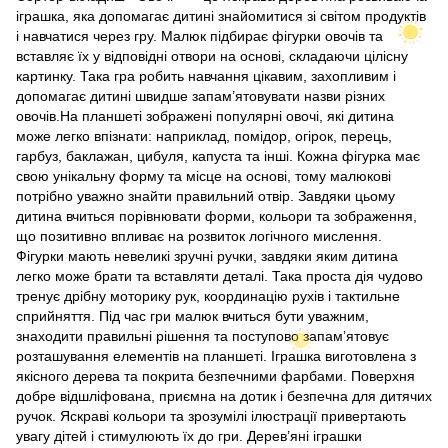
іграшка, яка допомагає дитині знайомитися зі світом продуктів
і навчатися через гру. Малюк підбирає фігурки овочів та
вставляє їх у відповідні отвори на основі, складаючи цілісну
картинку. Така гра робить навчання цікавим, захопливим і
допомагає дитині швидше запам’ятовувати назви різних
овочів.На планшеті зображені популярні овочі, які дитина
може легко впізнати: наприклад, помідор, огірок, перець,
гарбуз, баклажан, цибуля, капуста та інші. Кожна фігурка має
свою унікальну форму та місце на основі, тому малюкові
потрібно уважно знайти правильний отвір. Завдяки цьому
дитина вчиться порівнювати форми, кольори та зображення,
що позитивно впливає на розвиток логічного мислення.
Фігурки мають невеликі зручні ручки, завдяки яким дитина
легко може брати та вставляти деталі. Така проста дія чудово
тренує дрібну моторику рук, координацію рухів і тактильне
сприйняття. Під час гри малюк вчиться бути уважним,
знаходити правильні рішення та поступово запам’ятовує
розташування елементів на планшеті. Іграшка виготовлена з
якісного дерева та покрита безпечними фарбами. Поверхня
добре відшліфована, приємна на дотик і безпечна для дитячих
ручок. Яскраві кольори та зрозумілі ілюстрації привертають
увагу дітей і стимулюють їх до гри. Дерев’яні іграшки