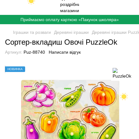
Приймаємо оплату карткою «Пакунок школяра»
Іграшки та розваги
Деревяні іграшки
Деревяні іграшки Puzz
Сортер-вкладиш Овочі PuzzleOk
Артикул:
Puz-88740
Написати відгук
НОВИНКА