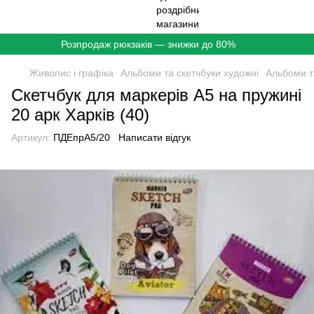
Розпродаж рюкзаків — знижки до 80%
Живопис і графіка
Альбоми та скетчбуки художні
Альбоми т
Скетчбук для маркерів А5 на пружині
20 арк Харків (40)
Артикул:
ПДЕпрА5/20
Написати відгук