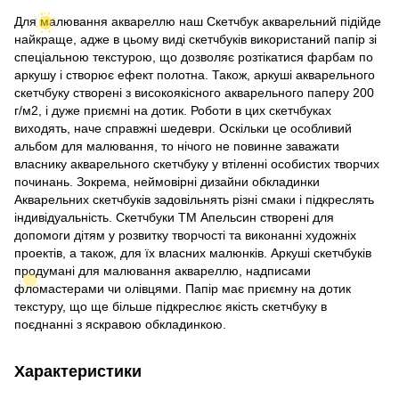
Для малювання аквареллю наш Скетчбук акварельний підійде
найкраще, адже в цьому виді скетчбуків використаний папір зі
спеціальною текстурою, що дозволяє розтікатися фарбам по
аркушу і створює ефект полотна. Також, аркуші акварельного
скетчбуку створені з високоякісного акварельного паперу 200
г/м2, і дуже приємні на дотик. Роботи в цих скетчбуках
виходять, наче справжні шедеври. Оскільки це особливий
альбом для малювання, то нічого не повинне заважати
власнику акварельного скетчбуку у втіленні особистих творчих
починань. Зокрема, неймовірні дизайни обкладинки
Акварельних скетчбуків задовільнять різні смаки і підкреслять
індивідуальність. Скетчбуки ТМ Апельсин створені для
допомоги дітям у розвитку творчості та виконанні художніх
проектів, а також, для їх власних малюнків. Аркуші скетчбуків
продумані для малювання аквареллю, надписами
фломастерами чи олівцями. Папір має приємну на дотик
текстуру, що ще більше підкреслює якість скетчбуку в
поєднанні з яскравою обкладинкою.
Характеристики