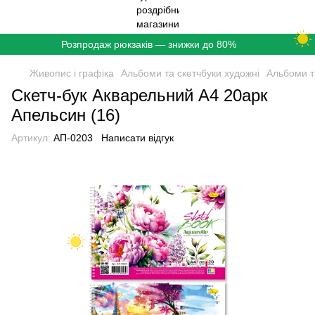
Розпродаж рюкзаків — знижки до 80%
Живопис і графіка
Альбоми та скетчбуки художні
Альбоми т
Скетч-бук Акварельний А4 20арк
Апельсин (16)
Артикул:
АП-0203
Написати відгук