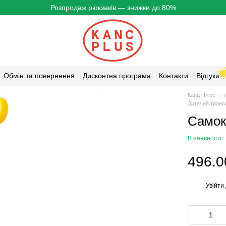
Розпродаж рюкзаків — знижки до 80%
Обмін та повернення
Дисконтна програма
Контакти
Відгуки
Канц Плюс — г
Дитячий транс
Самок
В наявності
496.0
Увійти
%