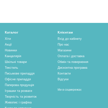
Каталог
Клієнтам
Хіти
Вхід до кабінету
Акції
Про нас
Новинки
Магазини
Канцелярія
Оплата і доставка
Шкільні товари
Обмін та повернення
Текстиль
Дисконтна програма
Письмове приладдя
Контакти
Офісне приладдя
Відгуки
Паперова продукцiя
Ми в соцмережах
Іграшки та розваги
Творчість та розвиток
Живопис і графіка