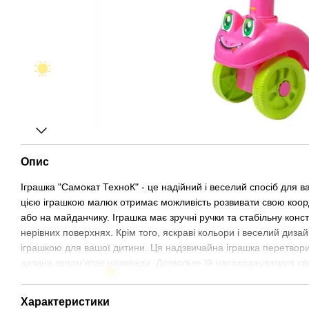
Опис
Іграшка "Самокат ТехноК" - це надійний і веселий спосіб для в
цією іграшкою малюк отримає можливість розвивати свою коор
або на майданчику. Іграшка має зручні ручки та стабільну конс
нерівних поверхнях. Крім того, яскраві кольори і веселий диз
іграшкою для вашої дитини. Ця надзвичайна іграшка перетворит
дитина запам'ятає назавжди. Дозвольте їй насолоджуватися с
Характеристики