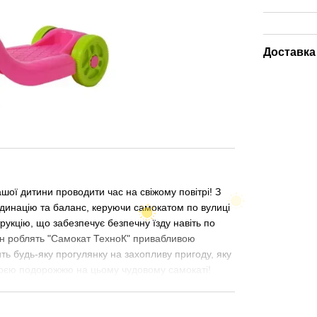
Доставка
ашої дитини проводити час на свіжому повітрі! З
динацію та баланс, керуючи самокатом по вулиці
трукцію, що забезпечує безпечну їзду навіть по
айн роблять "Самокат ТехноК" привабливою
ь будь-яку прогулянку на захопливу пригоду, яку
воєю подорожжю на цьому чудовому самокаті!