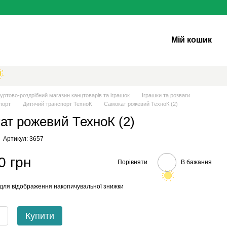
Мій кошик
уртово-роздрібний магазин канцтоварів та іграшок
Іграшки та розваги
порт
Дитячий транспорт ТехноК
Самокат рожевий ТехноК (2)
ат рожевий ТехноК (2)
Артикул: 3657
0 грн
Порівняти
В бажання
для відображення накопичувальної знижки
Купити