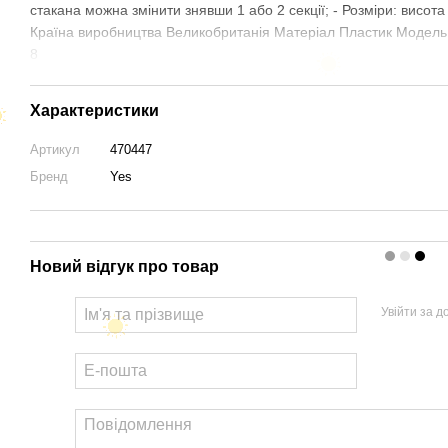
стакана можна змінити знявши 1 або 2 секції; - Розміри: висота 
Країна виробництва Великобританія Матеріал Пластик Модель YT
8
Характеристики
Артикул
470447
Бренд
Yes
Новий відгук про товар
Увійти за 