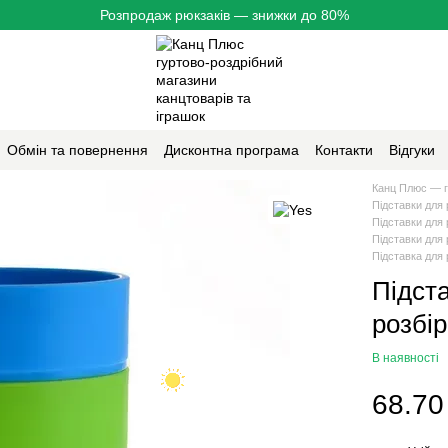
Розпродаж рюкзаків — знижки до 80%
Обмін та повернення
Дисконтна програма
Контакти
Відгуки
Канц Плюс — г
Підставки для 
Підставки для 
Підставки для 
Підставка для 
Підст
розбір
В наявності
68.70