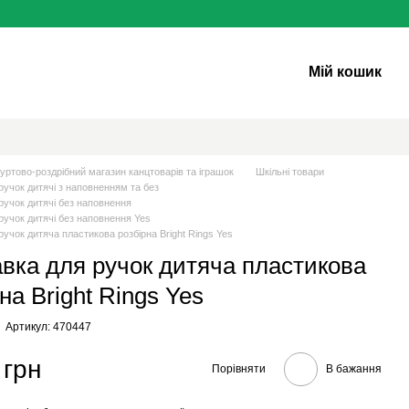
Мій кошик
уртово-роздрібний магазин канцтоварів та іграшок
Шкільні товари
ручок дитячі з наповненням та без
ручок дитячі без наповнення
ручок дитячі без наповнення Yes
ручок дитяча пластикова розбірна Bright Rings Yes
авка для ручок дитяча пластикова
на Bright Rings Yes
Артикул: 470447
 грн
Порівняти
В бажання