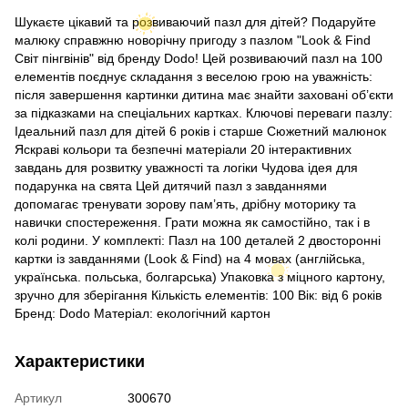
Шукаєте цікавий та розвиваючий пазл для дітей? Подаруйте
малюку справжню новорічну пригоду з пазлом "Look & Find
Світ пінгвінів" від бренду Dodo! Цей розвиваючий пазл на 100
елементів поєднує складання з веселою грою на уважність:
після завершення картинки дитина має знайти заховані об’єкти
за підказками на спеціальних картках. Ключові переваги пазлу:
Ідеальний пазл для дітей 6 років і старше Сюжетний малюнок
Яскраві кольори та безпечні матеріали 20 інтерактивних
завдань для розвитку уважності та логіки Чудова ідея для
подарунка на свята Цей дитячий пазл з завданнями
допомагає тренувати зорову пам’ять, дрібну моторику та
навички спостереження. Грати можна як самостійно, так і в
колі родини. У комплекті: Пазл на 100 деталей 2 двосторонні
картки із завданнями (Look & Find) на 4 мовах (англійська,
українська. польська, болгарська) Упаковка з міцного картону,
зручно для зберігання Кількість елементів: 100 Вік: від 6 років
Бренд: Dodo Матеріал: екологічний картон
Характеристики
Артикул
300670