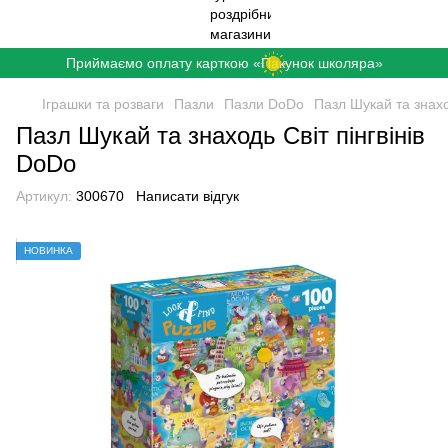
Приймаємо оплату карткою «Пакунок школяра»
Іграшки та розваги
Пазли
Пазли DoDo
Пазл Шукай та знахо
Пазл Шукай та знаходь Світ пінгвінів
DoDo
Артикул:
300670
Написати відгук
НОВИНКА