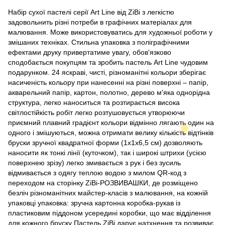
Набір сухої пастелі серії Art Line від ZiBi з легкістю
задовольнить різні потреби в графічних матеріалах для
малювання. Може використовуватись для художньої роботи у
змішаних техніках. Стильна упаковка з поліграфічними
ефектами друку привертатиме увагу, обов'язково
сподобається покупцям та зробить пастель Art Line чудовим
подарунком. 24 яскраві, чисті, різноманітні кольори зберігає
насиченість кольору при нанесенні на різні поверхні – папір,
акварельний папір, картон, полотно, дерево м'яка однорідна
структура, легко наноситься та розтирається висока
світлостійкість робіт легко розтушовується утворюючи
приємний плавний градієнт кольори відмінно лягають один на
одного і змішуються, можна отримати велику кількість відтінків
бруски зручної квадратної форми (1х1х6,5 см) дозволяють
наносити як тонкі лінії (куточком), так і широкі штрихи (усією
поверхнею зрізу) легко змивається з рук і без зусиль
відмивається з одягу теплою водою з милом QR-код з
переходом на сторінку ZiBi-РОЗВИВАШКИ, де розміщено
безліч різноманітних майстер-класів з малювання, на кожній
упаковці упаковка: зручна картонна коробка-рукав із
пластиковим піддоном усередині коробки, що має відділення
для кожного бруску Пастель ZiBi дарує натхнення та розвиває