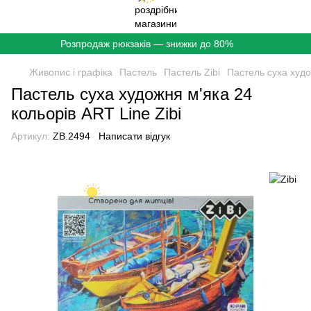
Розпродаж рюкзаків — знижки до 80%
Живопис і графіка
Пастель
Пастель Zibi
Пастель суха худо
Пастель суха художня м'яка 24
кольорів ART Line Zibi
Артикул:
ZB.2494
Написати відгук