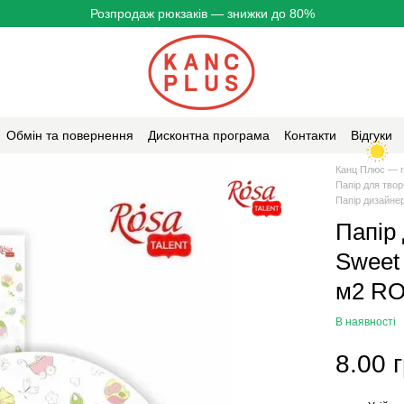
Розпродаж рюкзаків — знижки до 80%
Обмін та повернення
Дисконтна програма
Контакти
Відгуки
Канц Плюс — г
Папір для твор
Папір дизайне
Папір
Sweet 
м2 R
В наявності
8.00 