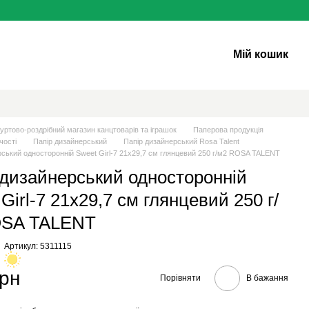
Мій кошик
уртово-роздрібний магазин канцтоварів та іграшок
Паперова продукцiя
чості
Папір дизайнерський
Папір дизайнерський Rosa Talent
рський односторонній Sweet Girl-7 21х29,7 см глянцевий 250 г/м2 ROSA TALENT
 дизайнерський односторонній
Girl-7 21х29,7 см глянцевий 250 г/
OSA TALENT
Артикул: 5311115
грн
Порівняти
В бажання