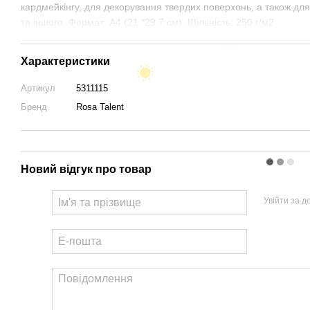
кардмейкінгу, для декорування твердих поверхонь, а також дл
та іншого. Формат: А4 (21 *29,7 см). Щільність: 250 г/м2.
Характеристики
Артикул
5311115
Бренд
Rosa Talent
Новий відгук про товар
Увійти за 