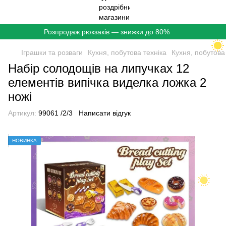
Розпродаж рюкзаків — знижки до 80%
Іграшки та розваги
Кухня, побутова техніка
Кухня, побутова
Набір солодощів на липучках 12
елементів випічка виделка ложка 2
ножі
Артикул:
99061 /2/3
Написати відгук
НОВИНКА