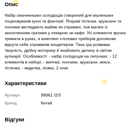
Опис
Набір смачненьких солодощів створений для маленьких
поціновувачів кухні та фантазії. Яскраві тістечка, круасани та
пончики виглядають майже як справжні, тож малюк із
захопленням гратиме у пекарню чи кафе. Усі елементи зручно
тримати в руках, а комплект столових приборів допоможе
відчути себе справжнім кондитером. Така гра розвиває
творчість, дрібну моторику й знайомить дитину зі світом
кулінарії. Особливості: - набір солодощів на липучках; - 12
елементів в наборі; - випічка: пончики, круасани, кекси,
тістечка; - виделка, ложка, 2 ножі.
Характеристики
Артикул
99061 /2/3
Бренд
Китай
Відгуки