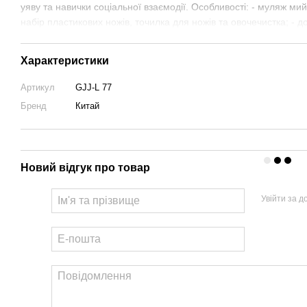
уяву та навички соціальної взаємодії. Особливості: - муляж мий
набір пластикових ножів, точилка для ножів та овочечистка; - д
Характеристики
Артикул
GJJ-L 77
Бренд
Китай
Новий відгук про товар
Увійти за 