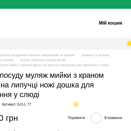
Мій кошик
уртово-роздрібний магазин канцтоварів та іграшок
Іграшки та розваги
а техніка
Кухня, побутова техніка Китай
уляж мийки з краном фрукт на липучці ножі дошка для нарізання у слюді
 посуду муляж мийки з краном
 на липучці ножі дошка для
ння у слюді
Артикул: GJJ-L 77
0 грн
Порівняти
В бажання