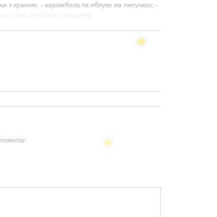
ки з краном; - карамбола та яблуко на липучках; -
ошка для нарізання продуктів.
допомогою