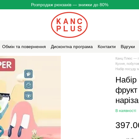
Розпродаж рюкзаків — знижки до 80%
Обмін та повернення
Дисконтна програма
Контакти
Відгуки
Канц Плюс — г
Кухня, побутов
Набір посуду м
Набір
фрукт
наріза
В наявності
397.0