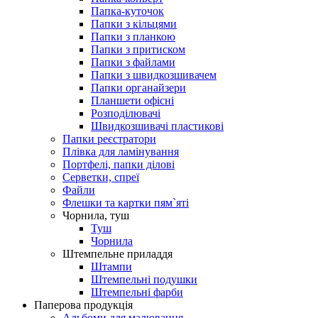
Папка-куточок
Папки з кільцями
Папки з планкою
Папки з притиском
Папки з файлами
Папки з швидкозшивачем
Папки органайзери
Планшети офісні
Розподілювачі
Швидкозшивачі пластикові
Папки реєстратори
Плівка для ламінування
Портфелі, папки ділові
Серветки, спреї
Файли
Флешки та картки пям`яті
Чорнила, туш
Туш
Чорнила
Штемпельне приладдя
Штампи
Штемпельні подушки
Штемпельні фарби
Паперова продукцiя
Альбоми для малювання