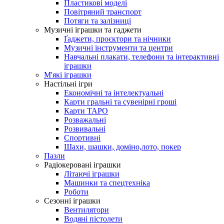
Пластикові моделі
Повітряний транспорт
Потяги та залізниці
Музичні іграшки та гаджети
Ґаджети, проєктори та нічники
Музичні інструменти та центри
Навчальні плакати, телефони та інтерактивні
іграшки
М'які іграшки
Настільні ігри
Економічні та інтелектуальні
Карти гральні та сувенірні гроші
Карти ТАРО
Розважальні
Розвивальні
Спортивні
Шахи, шашки, доміно,лото, покер
Пазли
Радіокеровані іграшки
Літаючі іграшки
Машинки та спецтехніка
Роботи
Сезонні іграшки
Вентилятори
Водяні пістолети