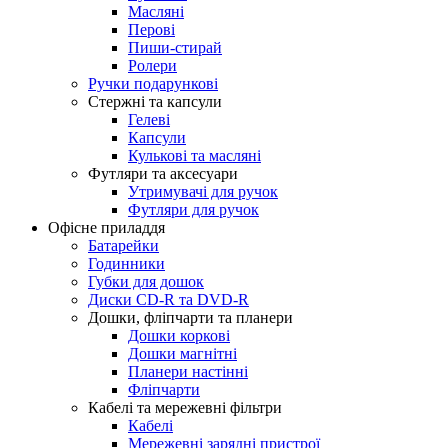
Масляні
Перові
Пиши-стирай
Ролери
Ручки подарункові
Стержні та капсули
Гелеві
Капсули
Кулькові та масляні
Футляри та аксесуари
Утримувачі для ручок
Футляри для ручок
Офісне приладдя
Батарейки
Годинники
Губки для дошок
Диски CD-R та DVD-R
Дошки, фліпчарти та планери
Дошки коркові
Дошки магнітні
Планери настінні
Фліпчарти
Кабелі та мережевні фільтри
Кабелі
Мережевні зарядні пристрої