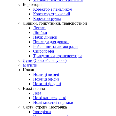
Коректори
Коректор з пензликом
Коректор стрічковий
Коректор-ручка
Лінійки, трикутники, транспортири
Лекала
Лінійки
Набір лінійок
Прилади для дошки
Рейсшини та люмографи
Спірографи
Трикутники, транспортири
Лупи (Скло збільшуюче)
Магніти
Ножиці
Ножиці дитячі
Ножиці офісні
Ножиці фігурні
Ножі та леза
Леза
Ножі канцелярські
Ножі макетні та різаки
Скотч, стрейч, ізострічка
Ізострічка