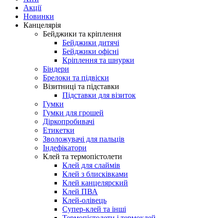
Акції
Новинки
Канцелярія
Бейджики та кріплення
Бейджики дитячі
Бейджики офісні
Кріплення та шнурки
Біндери
Брелоки та підвіски
Візитниці та підставки
Підставки для візиток
Гумки
Гумки для грошей
Діркопробивачі
Етикетки
Зволожувачі для пальців
Індефікатори
Клей та термопістолети
Клей для слаймів
Клей з блисківками
Клей канцелярский
Клей ПВА
Клей-олівець
Супер-клей та інші
Термопістолети і термоклей