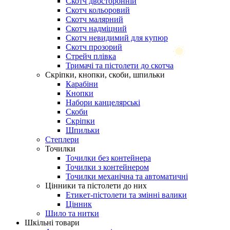
Скотч двосторонній
Скотч кольоровий
Скотч малярний
Скотч надміцний
Скотч невидимий для купюр
Скотч прозорий
Стрейч плівка
Тримачі та пістолети до скотча
Скріпки, кнопки, скоби, шпильки
Карабіни
Кнопки
Набори канцелярські
Скоби
Скріпки
Шпильки
Степлери
Точилки
Точилки без контейнера
Точилки з контейнером
Точилки механічна та автоматичні
Цінники та пістолети до них
Етикет-пістолети та змінні валики
Цінник
Шило та нитки
Шкільні товари