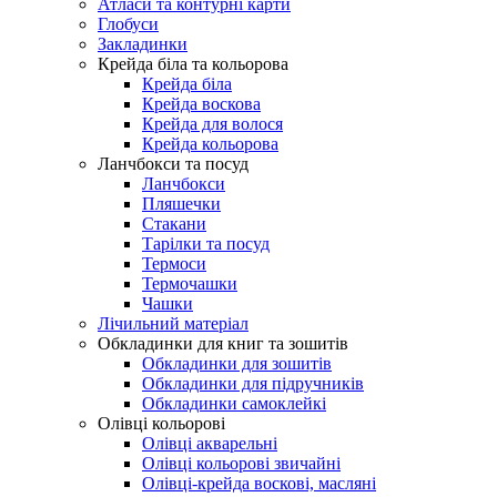
Атласи та контурні карти
Глобуси
Закладинки
Крейда біла та кольорова
Крейда біла
Крейда воскова
Крейда для волося
Крейда кольорова
Ланчбокси та посуд
Ланчбокси
Пляшечки
Стакани
Тарілки та посуд
Термоси
Термочашки
Чашки
Лічильний матеріал
Обкладинки для книг та зошитів
Обкладинки для зошитів
Обкладинки для підручників
Обкладинки самоклейкі
Олівці кольорові
Олівці акварельні
Олівці кольорові звичайні
Олівці-крейда воскові, масляні