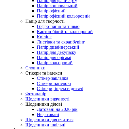
Папір для фліпчарту
Папір копіювальний
Папір офісний
Папір офісний кольоровий
Папір для творчості
Гофро-папір та тішью
Картон білий та кольоровий
Квілінг
Листівки та скрапбукінг
Папір дизайнерський
Папір для декупажу
Папір для орігамі
Папір кольоровий
Словники
Стікери та індекси
Стікер-закладка
Стікери паперові
Стікери, індекси дитячі
Фотопапір
Щоденники вдячності
Щоденники ділові
Датовані на 2026 рік
Недатовані
Щоденники для вчителя
Щоденники шкільні