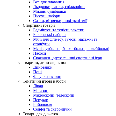
Все для плавання
Льодянки, санки, сніжколіпи
Мильні бульбашки
Пісочні набори
Сачки, вітрячки, повітряні змії
Спортивні товари
Бадмінтон та тенісні ракетки
Боксерські набори
Мячі для фітнесу, гумові, масажні та
стрибуни
Мячі футбольні, баскетбольні, волейбольні
Насоси
Скакалки, дартс та інші спортивні ігри
Тварини, динозаври. поні
Динозаври
Поні
Фігурки тварин
Тематичні ігрові набори
Лікар
Магазин
Мікроскопи, телескопи
Перукар
Риболовля
Сейфи та скарбнички
Товари для дівчаток