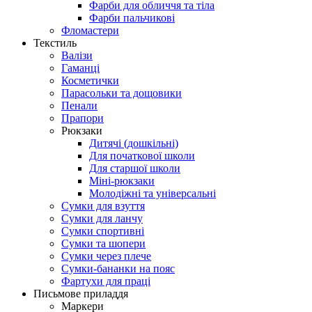
Фарби для обличчя та тіла
Фарби пальчикові
Фломастери
Текстиль
Валізи
Гаманці
Косметички
Парасольки та дощовики
Пенали
Прапори
Рюкзаки
Дитячі (дошкільні)
Для початкової школи
Для старшої школи
Міні-рюкзаки
Молодіжні та універсальні
Сумки для взуття
Сумки для ланчу
Сумки спортивні
Сумки та шопери
Сумки через плече
Сумки-бананки на пояс
Фартухи для праці
Письмове приладдя
Маркери