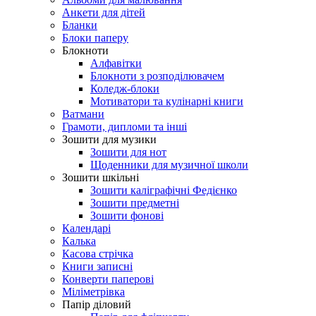
Анкети для дiтей
Бланки
Блоки паперу
Блокноти
Алфавітки
Блокноти з розподілювачем
Коледж-блоки
Мотиватори та кулінарні книги
Ватмани
Грамоти, дипломи та інші
Зошити для музики
Зошити для нот
Щоденники для музичної школи
Зошити шкільні
Зошити каліграфічні Федієнко
Зошити предметні
Зошити фонові
Календарі
Калька
Касова стрічка
Книги записні
Конверти паперові
Міліметрівка
Папір діловий