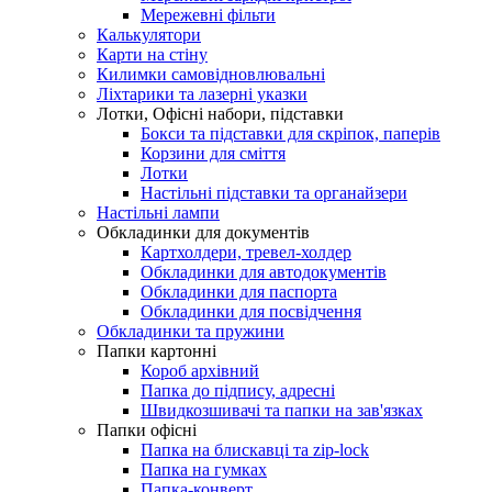
Мережевні фільти
Калькулятори
Карти на стіну
Килимки самовідновлювальні
Ліхтарики та лазерні указки
Лотки, Офісні набори, підставки
Бокси та підставки для скріпок, паперів
Корзини для сміття
Лотки
Настільні підставки та органайзери
Настільні лампи
Обкладинки для документів
Картхолдери, тревел-холдер
Обкладинки для автодокументів
Обкладинки для паспорта
Обкладинки для посвідчення
Обкладинки та пружини
Папки картонні
Короб архівний
Папка до підпису, адресні
Швидкозшивачі та папки на зав'язках
Папки офісні
Папка на блискавці та zip-lock
Папка на гумках
Папка-конверт