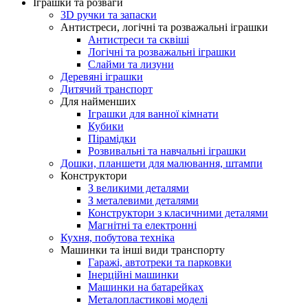
Іграшки та розваги
3D ручки та запаски
Антистреси, логічні та розважальні іграшки
Антистреси та сквіші
Логічні та розважальні іграшки
Слайми та лизуни
Деревяні іграшки
Дитячий транспорт
Для найменших
Іграшки для ванної кімнати
Кубики
Пірамідки
Розвивальні та навчальні іграшки
Дошки, планшети для малювання, штампи
Конструктори
З великими деталями
З металевими деталями
Конструктори з класичними деталями
Магнітні та електронні
Кухня, побутова техніка
Машинки та інші види транспорту
Гаражі, автотреки та парковки
Інерційні машинки
Машинки на батарейках
Металопластикові моделі