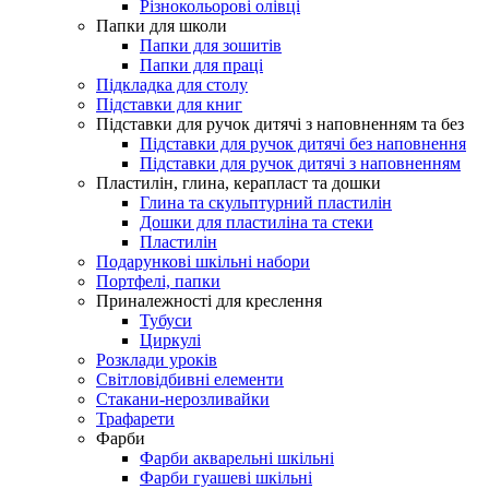
Різнокольорові олівці
Папки для школи
Папки для зошитів
Папки для праці
Підкладка для столу
Підставки для книг
Підставки для ручок дитячі з наповненням та без
Підставки для ручок дитячі без наповнення
Підставки для ручок дитячі з наповненням
Пластилін, глина, керапласт та дошки
Глина та скульптурний пластилін
Дошки для пластиліна та стеки
Пластилін
Подарункові шкільні набори
Портфелі, папки
Приналежності для креслення
Тубуси
Циркулі
Розклади уроків
Світловідбивні елементи
Стакани-нерозливайки
Трафарети
Фарби
Фарби акварельні шкільні
Фарби гуашеві шкільні