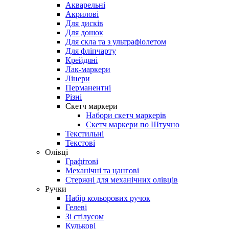
Акварельні
Акрилові
Для дисків
Для дошок
Для скла та з ультрафіолетом
Для фліпчарту
Крейдяні
Лак-маркери
Лінери
Перманентні
Різні
Скетч маркери
Набори скетч маркерів
Скетч маркери по Штучно
Текстильні
Текстові
Олівці
Графітові
Механічні та цангові
Стержні для механічних олівців
Ручки
Набір кольорових ручок
Гелеві
Зі стілусом
Кулькові