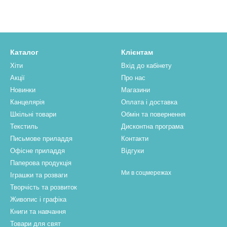
Каталог
Клієнтам
Хіти
Вхід до кабінету
Акції
Про нас
Новинки
Магазини
Канцелярія
Оплата і доставка
Шкільні товари
Обмін та повернення
Текстиль
Дисконтна програма
Письмове приладдя
Контакти
Офісне приладдя
Відгуки
Паперова продукцiя
Ми в соцмережах
Іграшки та розваги
Творчість та розвиток
Живопис і графіка
Книги та навчання
Товари для свят