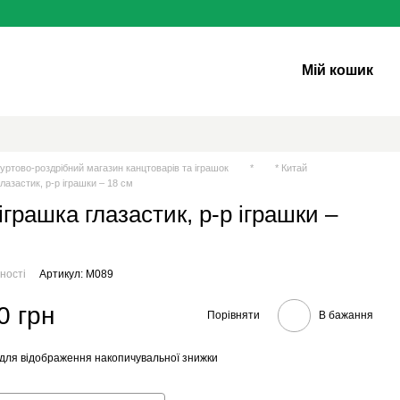
Мій кошик
уртово-роздрібний магазин канцтоварів та іграшок
*
* Китай
глазастик, р-р іграшки – 18 см
іграшка глазастик, р-р іграшки –
ності
Артикул: M089
0 грн
Порівняти
В бажання
для відображення накопичувальної знижки