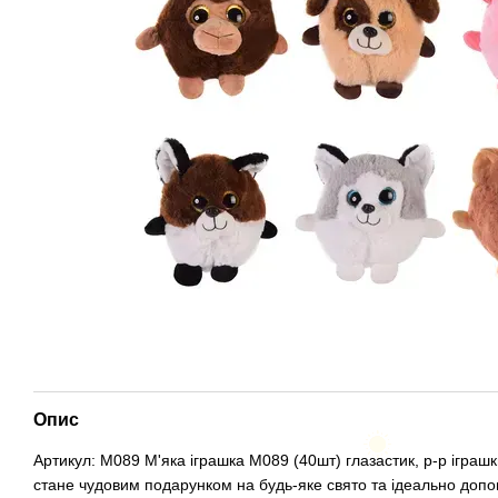
Опис
Артикул: M089 М'яка іграшка M089 (40шт) глазастик, р-р іграшк
стане чудовим подарунком на будь-яке свято та ідеально допо