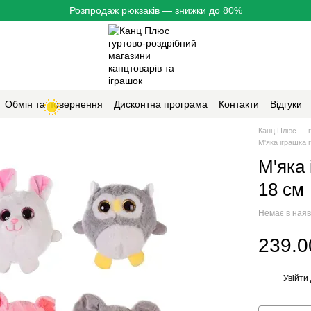
Розпродаж рюкзаків — знижки до 80%
Обмін та повернення
Дисконтна програма
Контакти
Відгуки
Канц Плюс — г
М'яка іграшка 
М'яка 
18 см
Немає в наяв
239.0
Увійти
%