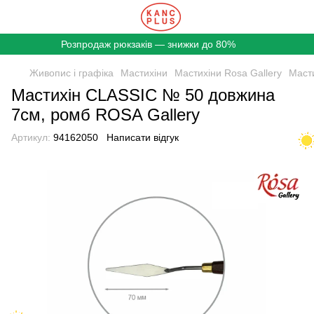
Розпродаж рюкзаків — знижки до 80%
Живопис і графіка
Мастихіни
Мастихіни Rosa Gallery
Маст
Мастихін CLASSIC № 50 довжина
7см, ромб ROSA Gallery
Артикул:
94162050
Написати відгук